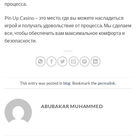
процесса.
Pin Up Casino – это место, где вы можете насладиться
игрой и получать удовольствие от процесса. Мы сделаем
все, чтобы обеспечить вам максимальное комфорта и
безопасности.
This entry was posted in
blog
. Bookmark the
permalink
.
ABUBAKAR MUHAMMED