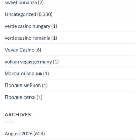
sweet bonanza
(2)
Uncategorized
(8,330)
verde casino hungary
(1)
verde casino romania
(1)
Vovan Casino
(6)
vulkan vegas germany
(1)
Макси-обзорник
(1)
Пролив мейнов
(1)
Пролив сетки
(1)
ARCHIVES
August 2026
(624)