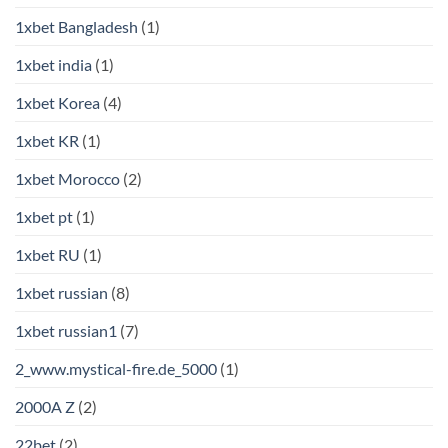
1xbet Bangladesh
(1)
1xbet india
(1)
1xbet Korea
(4)
1xbet KR
(1)
1xbet Morocco
(2)
1xbet pt
(1)
1xbet RU
(1)
1xbet russian
(8)
1xbet russian1
(7)
2_www.mystical-fire.de_5000
(1)
2000A Z
(2)
22bet
(2)