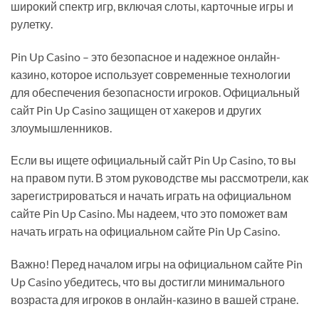
широкий спектр игр, включая слоты, карточные игры и
рулетку.
Pin Up Casino – это безопасное и надежное онлайн-
казино, которое использует современные технологии
для обеспечения безопасности игроков. Официальный
сайт Pin Up Casino защищен от хакеров и других
злоумышленников.
Если вы ищете официальный сайт Pin Up Casino, то вы
на правом пути. В этом руководстве мы рассмотрели, как
зарегистрироваться и начать играть на официальном
сайте Pin Up Casino. Мы надеем, что это поможет вам
начать играть на официальном сайте Pin Up Casino.
Важно! Перед началом игры на официальном сайте Pin
Up Casino убедитесь, что вы достигли минимального
возраста для игроков в онлайн-казино в вашей стране.