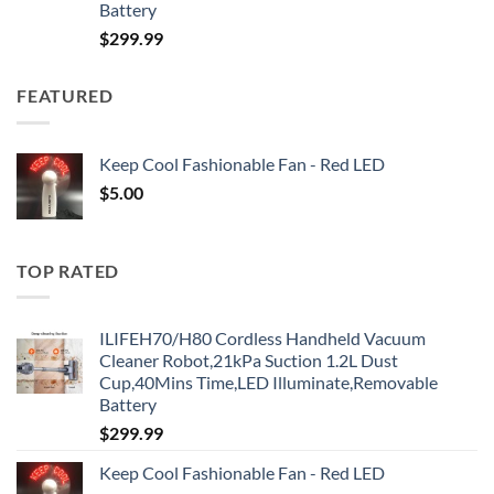
Battery
$
299.99
FEATURED
Keep Cool Fashionable Fan - Red LED
$
5.00
TOP RATED
ILIFEH70/H80 Cordless Handheld Vacuum
Cleaner Robot,21kPa Suction 1.2L Dust
Cup,40Mins Time,LED Illuminate,Removable
Battery
$
299.99
Keep Cool Fashionable Fan - Red LED