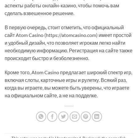
аспекты работы онлайн-казино, чтобы помочь вам
сделать взвешенное решение.
В первую очередь, стоит отметить, что официальный
сайт Atom Casino (https://atomcasino.com) имеет простой
и удобный дизайн, что позволяет игрокам легко найти
необходимую информацию. Регистрация на сайте также
происходит быстро и безболезненно.
Кроме того, Atom Casino предлагает широкий спектр игр,
включая слоты, карточные игры и рулетку. Всякий раз,
когда вы играете, вы можете быть уверены, что играете
на официальном сайте, а не на подделке.