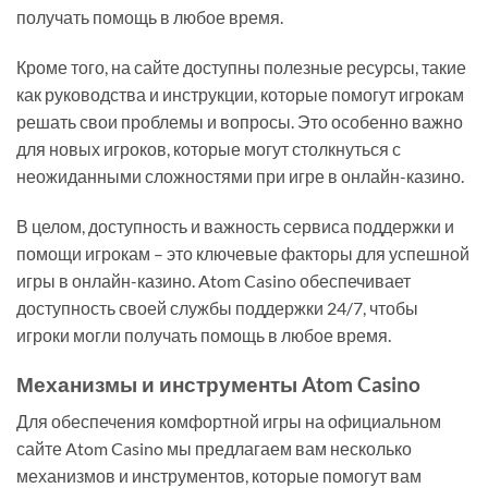
получать помощь в любое время.
Кроме того, на сайте доступны полезные ресурсы, такие
как руководства и инструкции, которые помогут игрокам
решать свои проблемы и вопросы. Это особенно важно
для новых игроков, которые могут столкнуться с
неожиданными сложностями при игре в онлайн-казино.
В целом, доступность и важность сервиса поддержки и
помощи игрокам – это ключевые факторы для успешной
игры в онлайн-казино. Atom Casino обеспечивает
доступность своей службы поддержки 24/7, чтобы
игроки могли получать помощь в любое время.
Механизмы и инструменты Atom Casino
Для обеспечения комфортной игры на официальном
сайте Atom Casino мы предлагаем вам несколько
механизмов и инструментов, которые помогут вам