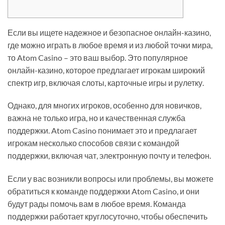
Если вы ищете надежное и безопасное онлайн-казино,
где можно играть в любое время и из любой точки мира,
то Atom Casino – это ваш выбор. Это популярное
онлайн-казино, которое предлагает игрокам широкий
спектр игр, включая слоты, карточные игры и рулетку.
Однако, для многих игроков, особенно для новичков,
важна не только игра, но и качественная служба
поддержки. Atom Casino понимает это и предлагает
игрокам несколько способов связи с командой
поддержки, включая чат, электронную почту и телефон.
Если у вас возникли вопросы или проблемы, вы можете
обратиться к команде поддержки Atom Casino, и они
будут рады помочь вам в любое время. Команда
поддержки работает круглосуточно, чтобы обеспечить