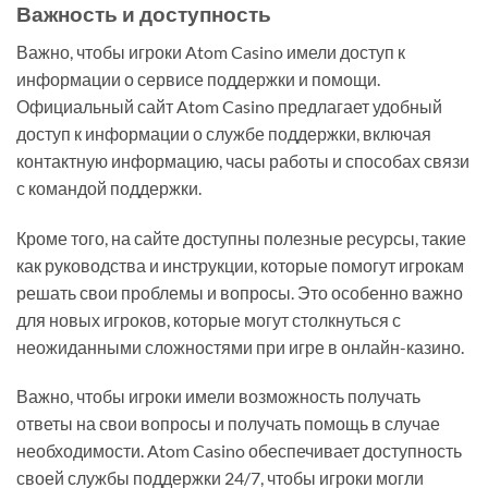
Важность и доступность
Важно, чтобы игроки Atom Casino имели доступ к
информации о сервисе поддержки и помощи.
Официальный сайт Atom Casino предлагает удобный
доступ к информации о службе поддержки, включая
контактную информацию, часы работы и способах связи
с командой поддержки.
Кроме того, на сайте доступны полезные ресурсы, такие
как руководства и инструкции, которые помогут игрокам
решать свои проблемы и вопросы. Это особенно важно
для новых игроков, которые могут столкнуться с
неожиданными сложностями при игре в онлайн-казино.
Важно, чтобы игроки имели возможность получать
ответы на свои вопросы и получать помощь в случае
необходимости. Atom Casino обеспечивает доступность
своей службы поддержки 24/7, чтобы игроки могли