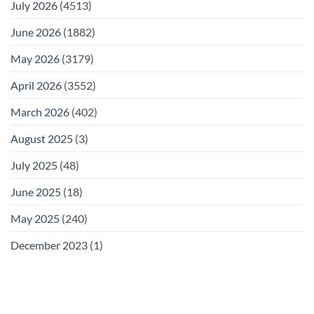
July 2026
(4513)
June 2026
(1882)
May 2026
(3179)
April 2026
(3552)
March 2026
(402)
August 2025
(3)
July 2025
(48)
June 2025
(18)
May 2025
(240)
December 2023
(1)