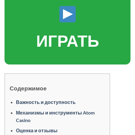
ИГРАТЬ
Содержимое
Важность и доступность
Механизмы и инструменты Atom
Casino
Оценка и отзывы