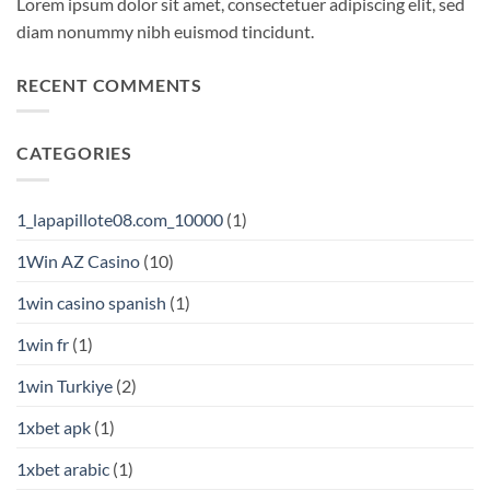
Lorem ipsum dolor sit amet, consectetuer adipiscing elit, sed
diam nonummy nibh euismod tincidunt.
RECENT COMMENTS
CATEGORIES
1_lapapillote08.com_10000
(1)
1Win AZ Casino
(10)
1win casino spanish
(1)
1win fr
(1)
1win Turkiye
(2)
1xbet apk
(1)
1xbet arabic
(1)