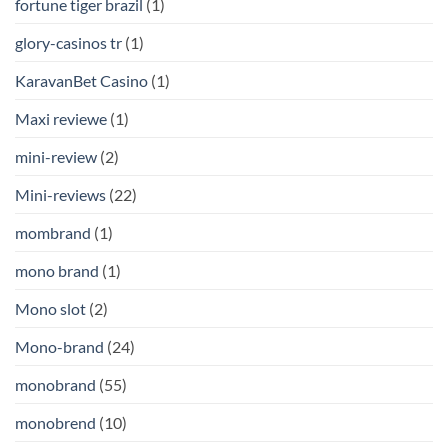
fortune tiger brazil
(1)
glory-casinos tr
(1)
KaravanBet Casino
(1)
Maxi reviewe
(1)
mini-review
(2)
Mini-reviews
(22)
mombrand
(1)
mono brand
(1)
Mono slot
(2)
Mono-brand
(24)
monobrand
(55)
monobrend
(10)