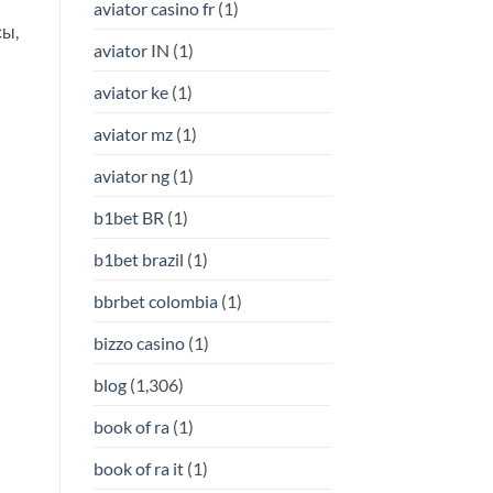
aviator casino fr
(1)
сы,
aviator IN
(1)
aviator ke
(1)
aviator mz
(1)
aviator ng
(1)
b1bet BR
(1)
b1bet brazil
(1)
bbrbet colombia
(1)
bizzo casino
(1)
blog
(1,306)
book of ra
(1)
book of ra it
(1)