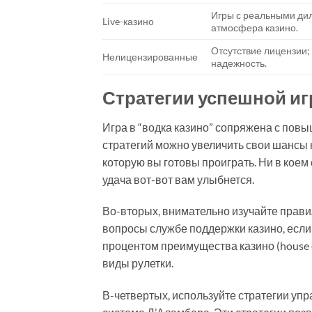
Игры с реальными ди
Live-казино
атмосфера казино.
Отсутствие лицензии;
Нелицензированные
надежность.
Стратегии успешной иг
Игра в “водка казино” сопряжена с пов
стратегий можно увеличить свои шансы н
которую вы готовы проиграть. Ни в коем
удача вот-вот вам улыбнется.
Во-вторых, внимательно изучайте прави
вопросы службе поддержки казино, если 
процентом преимущества казино (house e
виды рулетки.
В-четвертых, используйте стратегии уп