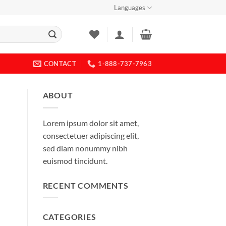
Languages
CONTACT
1-888-737-7963
ABOUT
Lorem ipsum dolor sit amet,
consectetuer adipiscing elit,
sed diam nonummy nibh
euismod tincidunt.
RECENT COMMENTS
CATEGORIES