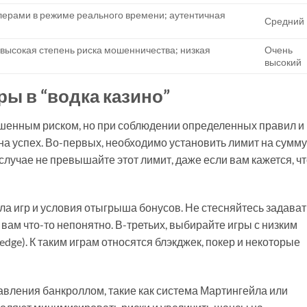
лерами в режиме реального времени; аутентичная
Средний
 высокая степень риска мошенничества; низкая
Очень
высокий
ры в “водка казино”
ышенным риском, но при соблюдении определенных правил и
а успех. Во-первых, необходимо установить лимит на сумму
 случае не превышайте этот лимит, даже если вам кажется, ч
ла игр и условия отыгрыша бонусов. Не стесняйтесь задават
вам что-то непонятно. В-третьих, выбирайте игры с низким
dge). К таким играм относятся блэкджек, покер и некоторые
равления банкроллом, такие как система Мартингейла или