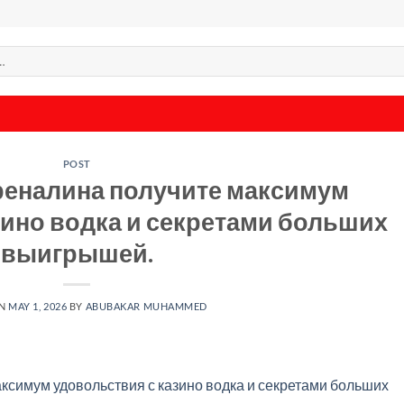
POST
дреналина получите максимум
зино водка и секретами больших
выигрышей.
ON
MAY 1, 2026
BY
ABUBAKAR MUHAMMED
аксимум удовольствия с казино водка и секретами больших