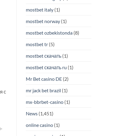
mostbet italy
(1)
mostbet norway
(1)
mostbet ozbekistonda
(8)
mostbet tr
(5)
mostbet скачать
(1)
mostbet скачать ru
(1)
Mr Bet casino DE
(2)
mr jack bet brazil
(1)
я с
mx-bbrbet-casino
(1)
News
(1,451)
online casino
(1)
н-