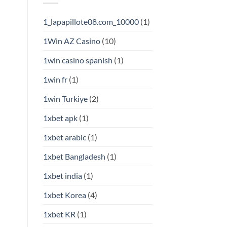
1_lapapillote08.com_10000
(1)
1Win AZ Casino
(10)
1win casino spanish
(1)
1win fr
(1)
1win Turkiye
(2)
1xbet apk
(1)
1xbet arabic
(1)
1xbet Bangladesh
(1)
1xbet india
(1)
1xbet Korea
(4)
1xbet KR
(1)