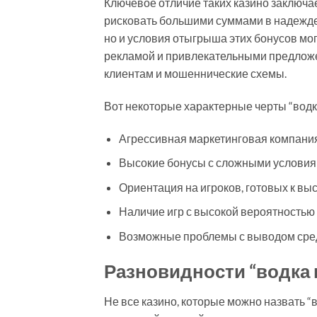
Ключевое отличие таких казино заключае
рисковать большими суммами в надежде
но и условия отыгрыша этих бонусов мог
рекламой и привлекательными предлож
клиентам и мошеннические схемы.
Вот некоторые характерные черты “водк
Агрессивная маркетинговая компания
Высокие бонусы с сложными условия
Ориентация на игроков, готовых к вы
Наличие игр с высокой вероятностью
Возможные проблемы с выводом сред
Разновидности “водка 
Не все казино, которые можно назвать “