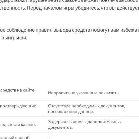
твенность. Перед началом игры убедитесь, что вы действует
кое соблюдение правил вывода средств помогут вам избежа
и выигрыши.
средств на сайте
Неправильно указанные реквизиты.
, подтверждающих
Отсутствие необходимых документов,
несовпадение данных.
Задержки, запросы дополнительных
опасности казино.
документов.
азанный способ