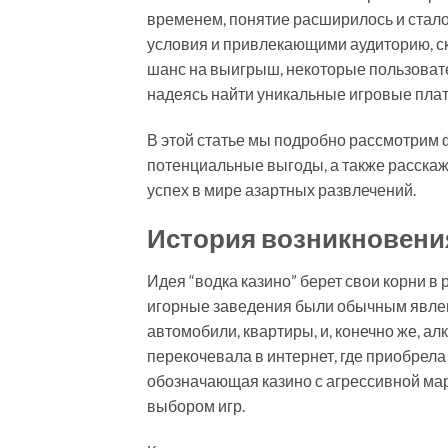
временем, понятие расширилось и стал
условия и привлекающими аудиторию, ск
шанс на выигрыш, некоторые пользовате
надеясь найти уникальные игровые пла
В этой статье мы подробно рассмотрим ф
потенциальные выгоды, а также расскаж
успех в мире азартных развлечений.
История возникновения
Идея “водка казино” берет свои корни в
игорные заведения были обычным явлен
автомобили, квартиры, и, конечно же, алк
перекочевала в интернет, где приобрела
обозначающая казино с агрессивной ма
выбором игр.