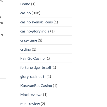
Brand
(1)
casino
(308)
i
casino svensk licens
(1)
di
casino-glory india
(1)
rı
crazy time
(3)
csdino
(1)
Fair Go Casino
(1)
fortune tiger brazil
(1)
glory-casinos tr
(1)
KaravanBet Casino
(1)
Maxi reviewe
(1)
mini-review
(2)