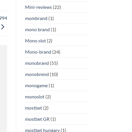
Mini-reviews
(22)
994
mombrand
(1)
mono brand
(1)
Mono slot
(2)
Mono-brand
(24)
monobrand
(55)
monobrend
(10)
monogame
(1)
monoslot
(2)
mostbet
(2)
mostbet GR
(1)
mostbet hungary
(1)