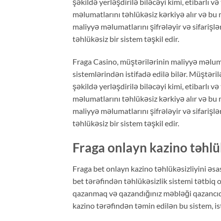
şəkildə yerləşdirilə biləcəyi kimi, etibarlı v
məlumatlarını təhlükəsiz kərkiyə alır və bu 
maliyyə məlumatlarını şifrələyir və sifarişlər
təhlükəsiz bir sistem təşkil edir.
Fraga Casino, müştərilərinin maliyyə məluma
sistemlərindən istifadə edilə bilər. Müştəril
şəkildə yerləşdirilə biləcəyi kimi, etibarlı v
məlumatlarını təhlükəsiz kərkiyə alır və bu 
maliyyə məlumatlarını şifrələyir və sifarişlər
təhlükəsiz bir sistem təşkil edir.
Fraga onlayn kazino təhlük
Fraga bet onlayn kazino təhlükəsizliyini əs
bet tərəfindən təhlükəsizlik sistemi tətbiq
qazanmaq və qazandığınız məbləği qazancıq
kazino tərəfindən təmin edilən bu sistem, is