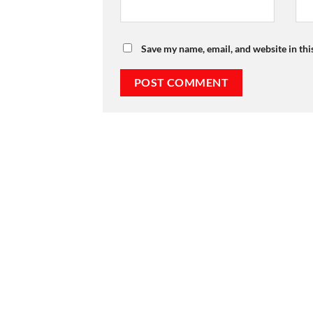
Save my name, email, and website in thi