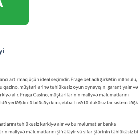
A
yi
ncı artırmaq üçün ideal seçimdir. Frage bet adlı şirkətin məhsulu,
 Bu qazino, müştərilərinə təhlükəsiz oyun oynayışını garantiyalır və
rkiyə alır. Fraga Casino, müştərilərinin maliyyə məlumatlarını
ildə yerləşdirilə biləcəyi kimi, etibarlı və təhlükəsiz bir sistem təşk
tlarını təhlükəsiz kərkiyə alır və bu məlumatlar banka
ərin maliyyə məlumatlarını şifrələyir və sifarişlərinin təhlükəsiz bi