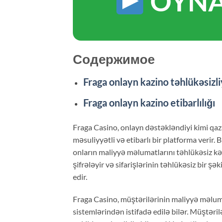
OYN
Содержимое
Fraga onlayn kazino təhlükəsizli
Fraga onlayn kazino etibarlılığı
Fraga Casino, onlayn dəstəkləndiyi kimi qaza
məsuliyyətli və etibarlı bir platforma verir.
onların maliyyə məlumatlarını təhlükəsiz kə
şifrələyir və sifarişlərinin təhlükəsiz bir şək
edir.
Fraga Casino, müştərilərinin maliyyə məluma
sistemlərindən istifadə edilə bilər. Müştəril