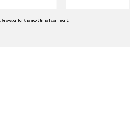
s browser for the next time I comment.