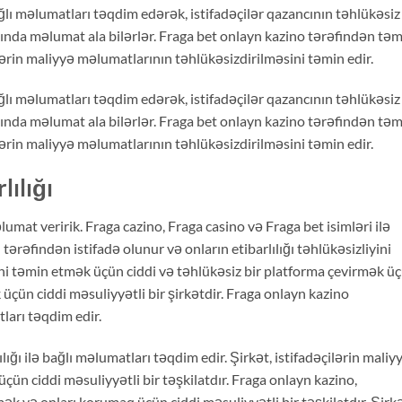
ağlı məlumatları təqdim edərək, istifadəçilər qazancının təhlükəsiz
nda məlumat ala bilərlər. Fraga bet onlayn kazino tərəfindən təm
ilərin maliyyə məlumatlarının təhlükəsizdirilməsini təmin edir.
ağlı məlumatları təqdim edərək, istifadəçilər qazancının təhlükəsiz
nda məlumat ala bilərlər. Fraga bet onlayn kazino tərəfindən təm
ilərin maliyyə məlumatlarının təhlükəsizdirilməsini təmin edir.
lılığı
umat veririk. Fraga cazino, Fraga casino və Fraga bet isimləri ilə
tərəfindən istifadə olunur və onların etibarlılığı təhlükəsizliyini
ni təmin etmək üçün ciddi və təhlükəsiz bir platforma çevirmək ü
k üçün ciddi məsuliyyətli bir şirkətdir. Fraga onlayn kazino
tları təqdim edir.
lığı ilə bağlı məlumatları təqdim edir. Şirkət, istifadəçilərin maliy
ün ciddi məsuliyyətli bir təşkilatdır. Fraga onlayn kazino,
ək və onları korumaq üçün ciddi məsuliyyətli bir təşkilatdır. Şirkə