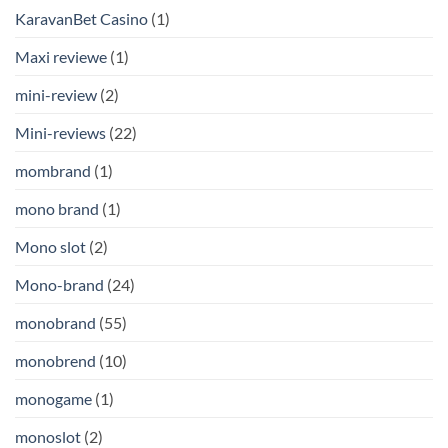
KaravanBet Casino
(1)
Maxi reviewe
(1)
mini-review
(2)
Mini-reviews
(22)
mombrand
(1)
mono brand
(1)
Mono slot
(2)
Mono-brand
(24)
monobrand
(55)
monobrend
(10)
monogame
(1)
monoslot
(2)