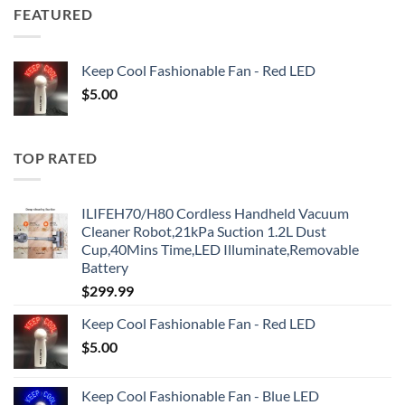
FEATURED
Keep Cool Fashionable Fan - Red LED
$
5.00
TOP RATED
ILIFEH70/H80 Cordless Handheld Vacuum
Cleaner Robot,21kPa Suction 1.2L Dust
Cup,40Mins Time,LED Illuminate,Removable
Battery
$
299.99
Keep Cool Fashionable Fan - Red LED
$
5.00
Keep Cool Fashionable Fan - Blue LED