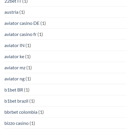
22bet IT
(1)
austria
(1)
aviator casino DE
(1)
aviator casino fr
(1)
aviator IN
(1)
aviator ke
(1)
aviator mz
(1)
aviator ng
(1)
b1bet BR
(1)
b1bet brazil
(1)
bbrbet colombia
(1)
bizzo casino
(1)