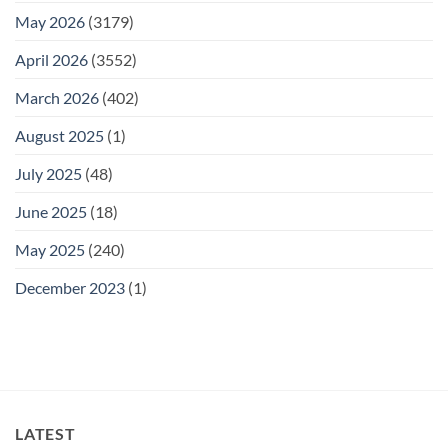
May 2026
(3179)
April 2026
(3552)
March 2026
(402)
August 2025
(1)
July 2025
(48)
June 2025
(18)
May 2025
(240)
December 2023
(1)
LATEST