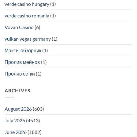
verde casino hungary
(1)
verde casino romania
(1)
Vovan Casino
(6)
vulkan vegas germany
(1)
Макси-обзорник
(1)
Пролив мейнов
(1)
Пролив сетки
(1)
ARCHIVES
August 2026
(603)
July 2026
(4513)
June 2026
(1882)