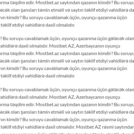
orma təqdim edir. Mostbet.az saytından qazanın kimdir? Bu soruy
k olan şansları təmin etməli və saytın təklif etdiyi vahidlərə da
anın kimdir? Bu soruyu cavablamak üçün, oyunçu qazanma üçün
əklif etdiyi vahidlərə daxil olmalıdır.
r? Bu soruyu cavablamak üçün, oyunçu qazanma üçün gələcək ola
i vahidlərə daxil olmalıdır. Mostbet AZ, Azerbaycanın oyunçu
orma təqdim edir. Mostbet.az saytından qazanın kimdir? Bu soruy
k olan şansları təmin etməli və saytın təklif etdiyi vahidlərə da
anın kimdir? Bu soruyu cavablamak üçün, oyunçu qazanma üçün
əklif etdiyi vahidlərə daxil olmalıdır.
r? Bu soruyu cavablamak üçün, oyunçu qazanma üçün gələcək ola
i vahidlərə daxil olmalıdır. Mostbet AZ, Azerbaycanın oyunçu
orma təqdim edir. Mostbet.az saytından qazanın kimdir? Bu soruy
k olan şansları təmin etməli və saytın təklif etdiyi vahidlərə da
anın kimdir? Bu soruyu cavablamak üçün, oyunçu qazanma üçün
 təklif etdiyi vahidlərə daxil olmalıdır. Mostbet AZ rəsmi saytında