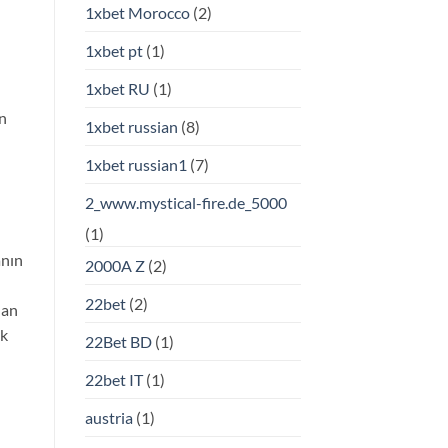
1xbet Morocco
(2)
1xbet pt
(1)
1xbet RU
(1)
an
1xbet russian
(8)
1xbet russian1
(7)
2_www.mystical-fire.de_5000
(1)
anın
2000A Z
(2)
22bet
(2)
dan
ak
22Bet BD
(1)
22bet IT
(1)
n
austria
(1)