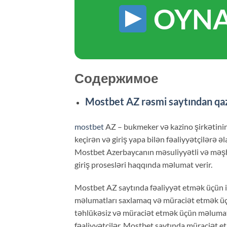
OYN
Содержимое
Mostbet AZ rəsmi saytından qaz
mostbet
AZ – bukmeker və kazino şirkətinin
keçirən və giriş yapa bilən fəaliyyətçilərə 
Mostbet Azerbaycanın məsuliyyətli və məşhu
giriş prosesləri haqqında məlumat verir.
Mostbet AZ saytında fəaliyyət etmək üçün il
məlumatları saxlamaq və müraciət etmək üçü
təhlükəsiz və müraciət etmək üçün məlumat
fəaliyyətçilər, Mostbet saytında müraciət e