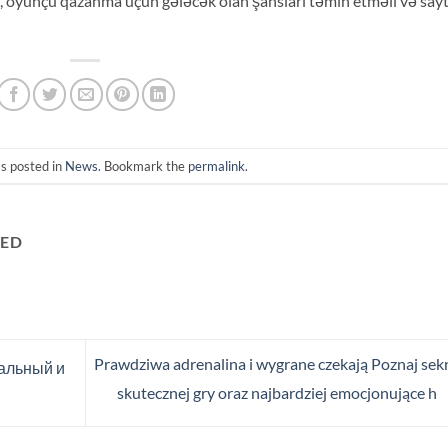
 oyunçu qazanma üçün gələcək olan şansları təmin etməli və sayt
s posted in
News
. Bookmark the
permalink
.
ED
Prawdziwa adrenalina i wygrane czekają Poznaj sek
альный и
skutecznej gry oraz najbardziej emocjonujące h