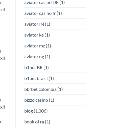
u
aviator casino DE
(1)
xil
aviator casino fr
(1)
aviator IN
(1)
aviator ke
(1)
n
aviator mz
(1)
u
aviator ng
(1)
xil
b1bet BR
(1)
b1bet brazil
(1)
n
bbrbet colombia
(1)
u
bizzo casino
(1)
xil
blog
(1,306)
n
book of ra
(1)