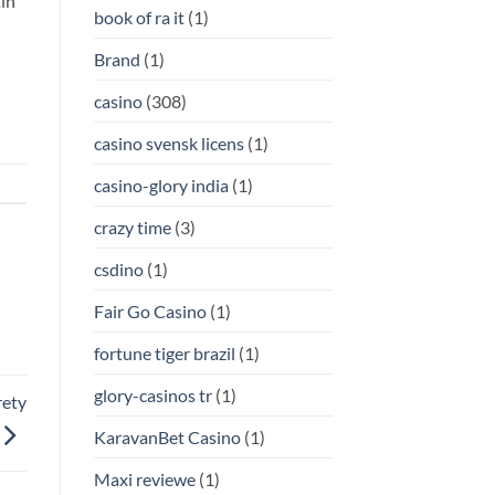
ın
book of ra it
(1)
Brand
(1)
casino
(308)
casino svensk licens
(1)
casino-glory india
(1)
crazy time
(3)
csdino
(1)
Fair Go Casino
(1)
fortune tiger brazil
(1)
glory-casinos tr
(1)
rety
KaravanBet Casino
(1)
Maxi reviewe
(1)