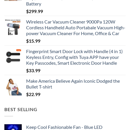
Battery
$
299.99
Wireless Car Vacuum Cleaner 9000Pa 120W
Cordless Handheld Auto Portabale Vacuum High-
power Vacuum Cleaner For Home, Office & Car
$
15.99
Fingerprint Smart Door Lock with Handle (4 in 1)
Keyless Entry, Config with Tuya APP have your
Key Passcodes, Smart Electronic Door Handle
$
33.99
Make America Believe Again Iconic Dodged the
Bullet T-shirt
$
22.99
BEST SELLING
Keep Cool Fashionable Fan - Blue LED