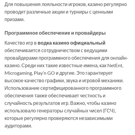
Для повышения лояльности игроков, казино регулярно
проводит различные акции и турниры с ценными
призами.
Программное обеспечение и провайдеры
Качество игр в
водка казино официальный
обеспечивается сотрудничеством с ведущими
провайдерами программного обеспечения для онлайн-
казино. Среди них такие известные имена, как NetEnt,
Microgaming, Play’n GO и другие. Это гарантирует
высокое качество графики, звука и игровой механики.
Использование сертифицированного программного
обеспечения также обеспечивает честность и
случайность результатов игр. Важно, чтобы казино
использовало генераторы случайных чисел (ГСЧ),
которые регулярно проверяются независимыми
аудиторами.