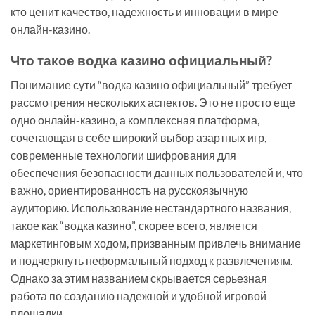
кто ценит качество, надежность и инновации в мире
онлайн-казино.
Что такое водка казино официальный?
Понимание сути “водка казино официальный” требует
рассмотрения нескольких аспектов. Это не просто еще
одно онлайн-казино, а комплексная платформа,
сочетающая в себе широкий выбор азартных игр,
современные технологии шифрования для
обеспечения безопасности данных пользователей и, что
важно, ориентированность на русскоязычную
аудиторию. Использование нестандартного названия,
такое как “водка казино”, скорее всего, является
маркетинговым ходом, призванным привлечь внимание
и подчеркнуть неформальный подход к развлечениям.
Однако за этим названием скрывается серьезная
работа по созданию надежной и удобной игровой
площадки.