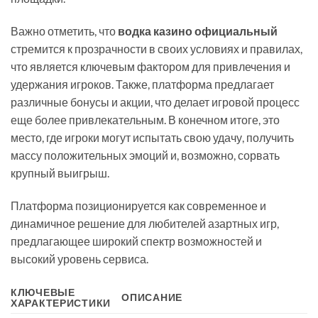
Важно отметить, что
водка казино официальный
стремится к прозрачности в своих условиях и правилах,
что является ключевым фактором для привлечения и
удержания игроков. Также, платформа предлагает
различные бонусы и акции, что делает игровой процесс
еще более привлекательным. В конечном итоге, это
место, где игроки могут испытать свою удачу, получить
массу положительных эмоций и, возможно, сорвать
крупный выигрыш.
Платформа позиционируется как современное и
динамичное решение для любителей азартных игр,
предлагающее широкий спектр возможностей и
высокий уровень сервиса.
КЛЮЧЕВЫЕ
ОПИСАНИЕ
ХАРАКТЕРИСТИКИ