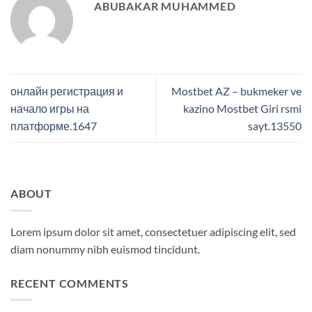
ABUBAKAR MUHAMMED
онлайн регистрация и
Mostbet AZ – bukmeker ve
начало игры на
kazino Mostbet Giri rsmi
платформе.1647
sayt.13550
ABOUT
Lorem ipsum dolor sit amet, consectetuer adipiscing elit, sed
diam nonummy nibh euismod tincidunt.
RECENT COMMENTS