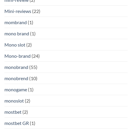
Mini-reviews
(22)
mombrand
(1)
mono brand
(1)
Mono slot
(2)
Mono-brand
(24)
monobrand
(55)
monobrend
(10)
monogame
(1)
monoslot
(2)
mostbet
(2)
mostbet GR
(1)