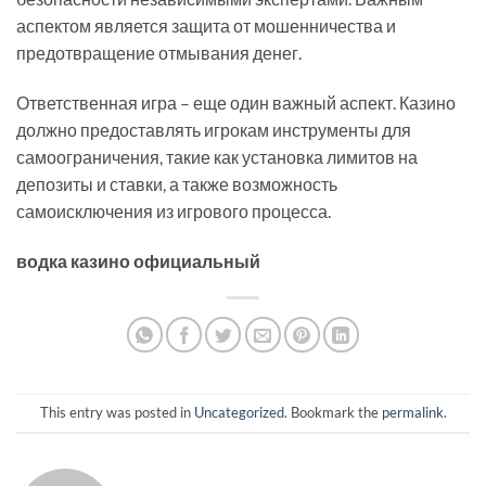
аспектом является защита от мошенничества и
предотвращение отмывания денег.
Ответственная игра – еще один важный аспект. Казино
должно предоставлять игрокам инструменты для
самоограничения, такие как установка лимитов на
депозиты и ставки, а также возможность
самоисключения из игрового процесса.
водка казино официальный
This entry was posted in
Uncategorized
. Bookmark the
permalink
.