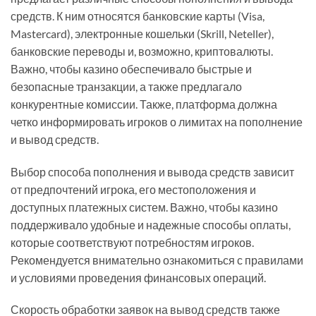
средств. К ним относятся банковские карты (Visa,
Mastercard), электронные кошельки (Skrill, Neteller),
банковские переводы и, возможно, криптовалюты.
Важно, чтобы казино обеспечивало быстрые и
безопасные транзакции, а также предлагало
конкурентные комиссии. Также, платформа должна
четко информировать игроков о лимитах на пополнение
и вывод средств.
Выбор способа пополнения и вывода средств зависит
от предпочтений игрока, его местоположения и
доступных платежных систем. Важно, чтобы казино
поддерживало удобные и надежные способы оплаты,
которые соответствуют потребностям игроков.
Рекомендуется внимательно ознакомиться с правилами
и условиями проведения финансовых операций.
Скорость обработки заявок на вывод средств также