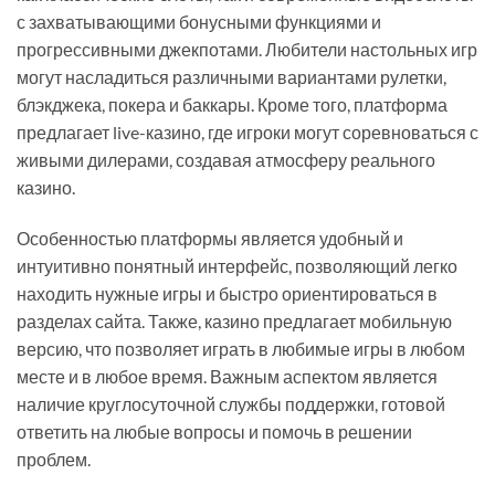
с захватывающими бонусными функциями и
прогрессивными джекпотами. Любители настольных игр
могут насладиться различными вариантами рулетки,
блэкджека, покера и баккары. Кроме того, платформа
предлагает live-казино, где игроки могут соревноваться с
живыми дилерами, создавая атмосферу реального
казино.
Особенностью платформы является удобный и
интуитивно понятный интерфейс, позволяющий легко
находить нужные игры и быстро ориентироваться в
разделах сайта. Также, казино предлагает мобильную
версию, что позволяет играть в любимые игры в любом
месте и в любое время. Важным аспектом является
наличие круглосуточной службы поддержки, готовой
ответить на любые вопросы и помочь в решении
проблем.