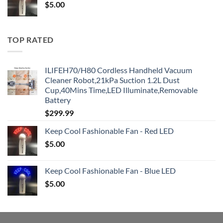
$
5.00
TOP RATED
ILIFEH70/H80 Cordless Handheld Vacuum
Cleaner Robot,21kPa Suction 1.2L Dust
Cup,40Mins Time,LED Illuminate,Removable
Battery
$
299.99
Keep Cool Fashionable Fan - Red LED
$
5.00
Keep Cool Fashionable Fan - Blue LED
$
5.00