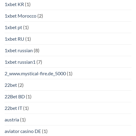
1xbet KR
(1)
1xbet Morocco
(2)
1xbet pt
(1)
1xbet RU
(1)
1xbet russian
(8)
1xbet russian1
(7)
2_www.mystical-fire.de_5000
(1)
22bet
(2)
22Bet BD
(1)
22bet IT
(1)
austria
(1)
aviator casino DE
(1)