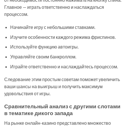
Главное — играть ответственно и наслаждаться
процессом.
Начинайте игру с небольшими ставками.
Изучите особенности каждого режима фриспинов.
Используйте функцию автоигры.
Управляйте своим банкроллом.
Играйте ответственно и наслаждайтесь процессом.
Следование этим простым советам поможет увеличить
ваши шансы на выигрыш и получить максимум
удовольствия от игры.
Сравнительный анализ с другими слотами
в тематике дикого запада
На рынке онлайн-казино представлено множество