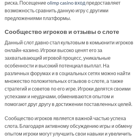
риска. Посещение
olimp casino вход
предоставляет
возможность сравнить данную игру с другими
предложениями платформы.
Сообщество игроков и отзывы о слоте
Данный слот давно стал культовым в комьюнити игроков
онлайн-казино. Игроки высоко ценят его за
захватывающий игровой процесс, уникальные
особенности и высокий потенциал выплат. На
различных форумах и в социальных сетях можно найти
множество положительных отзывов о слоте, а также
стратегий и советов по его игре. Игроки делятся своими
успехами и неудачами, обмениваются опытом и
помогают друг другу в достижении поставленных целей.
Сообщество игроков является важной частью успеха
слота. Благодаря активному обсуждению игры и обмену
опытом игроки могут улучшить свои навыки и увеличить