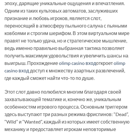
эпоху, дарящие уникальные ощущения и впечатления.
Одним из таких культовых автоматов, заслуживших
признание и любовь игроков, является слот,
переносящий в атмосферу пыльного салуна с пьяными
ковбоями и строгим шерифом. В этом виртуальном мире
правят не только удача, но и стратегическое мышление,
ведь именно правильно выбранная тактика позволяет
получить максимум удовольствия и увеличить шансы на
выигрыш. Прохождение
olimp casino вход
откроет
olimp
casino вход
доступ к множеству азартных развлечений,
где каждый сможет найти что-то по душе.
Этот слот давно полюбился многим благодаря своей
захватывающей тематике и, конечно же, уникальным
особенностям игрового процесса. Основным триггером
здесь выступают три разных режима фриспинов: “Dead”,
“Wild” и “Wanted”, каждый из которых имеет собственную
механику и предоставляет игрокам неповторимые