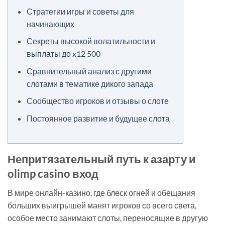
Стратегии игры и советы для
начинающих
Секреты высокой волатильности и
выплаты до x12 500
Сравнительный анализ с другими
слотами в тематике дикого запада
Сообщество игроков и отзывы о слоте
Постоянное развитие и будущее слота
Непритязательный путь к азарту и
olimp casino вход
В мире онлайн-казино, где блеск огней и обещания
больших выигрышей манят игроков со всего света,
особое место занимают слоты, переносящие в другую