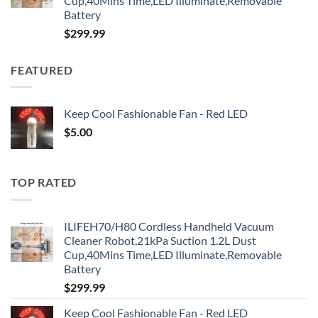
Cup,40Mins Time,LED Illuminate,Removable
Battery
$
299.99
FEATURED
Keep Cool Fashionable Fan - Red LED
$
5.00
TOP RATED
ILIFEH70/H80 Cordless Handheld Vacuum
Cleaner Robot,21kPa Suction 1.2L Dust
Cup,40Mins Time,LED Illuminate,Removable
Battery
$
299.99
Keep Cool Fashionable Fan - Red LED