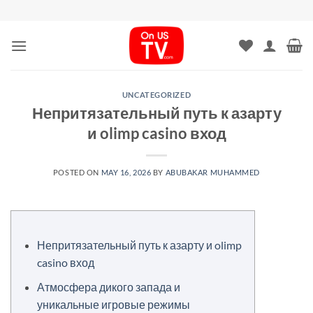
Skip
to
content
UNCATEGORIZED
Непритязательный путь к азарту
и olimp casino вход
POSTED ON
MAY 16, 2026
BY
ABUBAKAR MUHAMMED
Непритязательный путь к азарту и olimp
casino вход
Атмосфера дикого запада и
уникальные игровые режимы