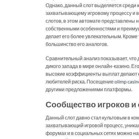
Однако, данный слот выделяется среди 
захватывающему игровому процессу и в
слотов, в этом автомате представлены 
собственными особенностями и преимущ
делает его более увлекательным. Кроме 
большинство его аналогов.
Сравнительный анализ показывает, что 
дикого запада в мире онлайн-казино. Е
высокие коэффициенты выплат делают е
любителей риска. Посещение
olimp casi
другими предложениями платформы.
Сообщество игроков и 
Данный слот давно стал культовым в ком
захватывающий игровой процесс, уника
форумах и в социальных сетях можно на