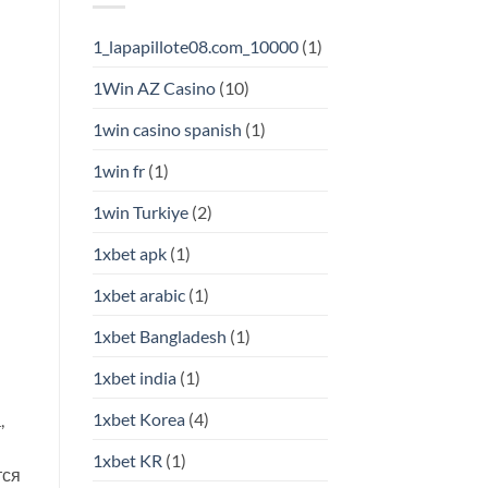
1_lapapillote08.com_10000
(1)
1Win AZ Casino
(10)
1win casino spanish
(1)
1win fr
(1)
1win Turkiye
(2)
1xbet apk
(1)
1xbet arabic
(1)
1xbet Bangladesh
(1)
1xbet india
(1)
1xbet Korea
(4)
,
1xbet KR
(1)
тся