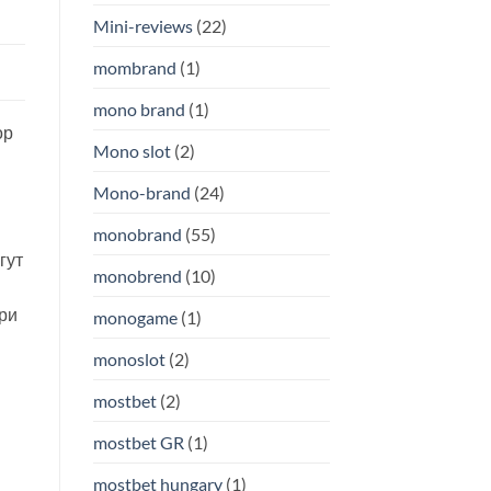
Mini-reviews
(22)
mombrand
(1)
mono brand
(1)
ор
Mono slot
(2)
Mono-brand
(24)
monobrand
(55)
гут
monobrend
(10)
ри
monogame
(1)
monoslot
(2)
mostbet
(2)
mostbet GR
(1)
mostbet hungary
(1)