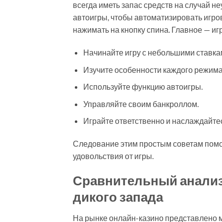
всегда иметь запас средств на случай н
автоигры, чтобы автоматизировать игро
нажимать на кнопку спина. Главное — иг
Начинайте игру с небольшими ставка
Изучите особенности каждого режим
Используйте функцию автоигры.
Управляйте своим банкроллом.
Играйте ответственно и наслаждайте
Следование этим простым советам помо
удовольствия от игры.
Сравнительный анализ 
дикого запада
На рынке онлайн-казино представлено м