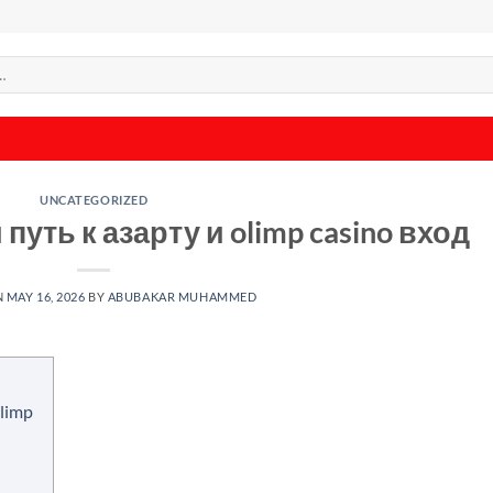
UNCATEGORIZED
уть к азарту и olimp casino вход
N
MAY 16, 2026
BY
ABUBAKAR MUHAMMED
limp