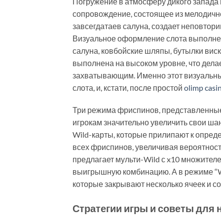
Погружение в атмосферу дикого запада н
сопровождение, состоящее из мелодично
завсегдатаев салуна, создает неповтор
Визуальное оформление слота выполнен
салуна, ковбойские шляпы, бутылки виск
выполнена на высоком уровне, что дела
захватывающим. Именно этот визуальный
слота, и, кстати, после простой
olimp casi
Три режима фриспинов, представленные 
игрокам значительно увеличить свои ша
Wild-карты, которые прилипают к опред
всех фриспинов, увеличивая вероятнос
предлагает мульти-Wild с x10 множителе
выигрышную комбинацию. А в режиме “W
которые закрывают несколько ячеек и 
Стратегии игры и советы для