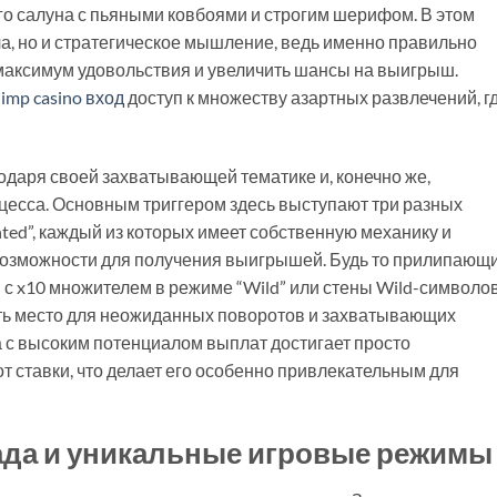
о салуна с пьяными ковбоями и строгим шерифом. В этом
ча, но и стратегическое мышление, ведь именно правильно
максимум удовольствия и увеличить шансы на выигрыш.
limp casino вход
доступ к множеству азартных развлечений, г
одаря своей захватывающей тематике и, конечно же,
цесса. Основным триггером здесь выступают три разных
nted”, каждый из которых имеет собственную механику и
возможности для получения выигрышей. Будь то прилипающ
d с x10 множителем в режиме “Wild” или стены Wild-символов
есть место для неожиданных поворотов и захватывающих
а с высоким потенциалом выплат достигает просто
от ставки, что делает его особенно привлекательным для
ада и уникальные игровые режимы