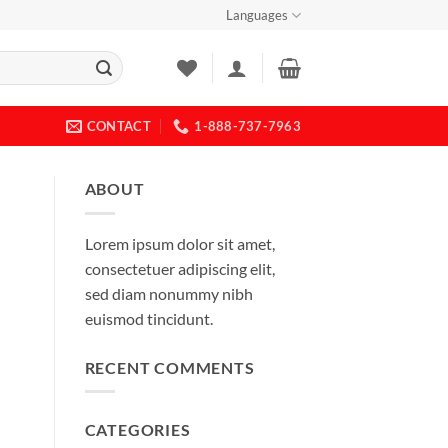
Languages
CONTACT
1-888-737-7963
ABOUT
Lorem ipsum dolor sit amet,
consectetuer adipiscing elit,
sed diam nonummy nibh
euismod tincidunt.
RECENT COMMENTS
CATEGORIES