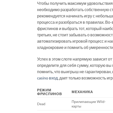
Чтобы получить максимум удовольствия о
необходимо разработать собственную с
рекомендуется начинать игру с небольш
процесса и разобраться в правилах. Во-
фриспинов и выбрать тот, который наиб
третьих, не стоит забывать о возможнос
автоматизировать игровой процесс и на
хладнокровие и помнить об умеренности
Успех в этом слоте напрямую зависит о
определите для себя сумму, которую вы 
помнить, что выигрыш не гарантирован,
casino вход
, дает только возможность игра
РЕЖИМ
МЕХАНИКА
ФРИСПИНОВ
Прилипающие Wild-
Dead
карты