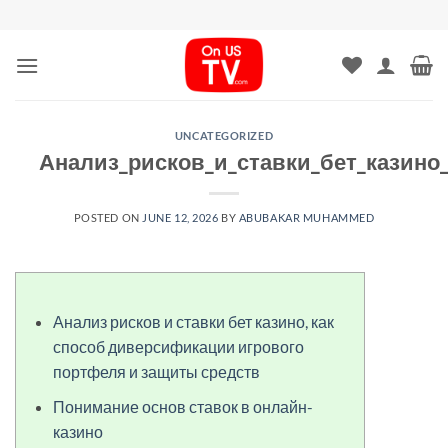
Skip
to
content
UNCATEGORIZED
Анализ_рисков_и_ставки_бет_казино_
POSTED ON
JUNE 12, 2026
BY
ABUBAKAR MUHAMMED
Анализ рисков и ставки бет казино, как
способ диверсификации игрового
портфеля и защиты средств
Понимание основ ставок в онлайн-
казино