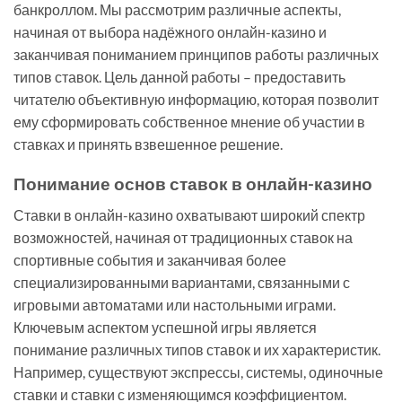
банкроллом. Мы рассмотрим различные аспекты,
начиная от выбора надёжного онлайн-казино и
заканчивая пониманием принципов работы различных
типов ставок. Цель данной работы – предоставить
читателю объективную информацию, которая позволит
ему сформировать собственное мнение об участии в
ставках и принять взвешенное решение.
Понимание основ ставок в онлайн-казино
Ставки в онлайн-казино охватывают широкий спектр
возможностей, начиная от традиционных ставок на
спортивные события и заканчивая более
специализированными вариантами, связанными с
игровыми автоматами или настольными играми.
Ключевым аспектом успешной игры является
понимание различных типов ставок и их характеристик.
Например, существуют экспрессы, системы, одиночные
ставки и ставки с изменяющимся коэффициентом.