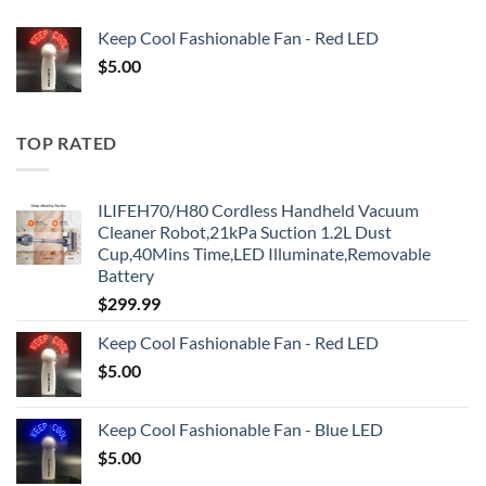
Keep Cool Fashionable Fan - Red LED
$
5.00
TOP RATED
ILIFEH70/H80 Cordless Handheld Vacuum
Cleaner Robot,21kPa Suction 1.2L Dust
Cup,40Mins Time,LED Illuminate,Removable
Battery
$
299.99
Keep Cool Fashionable Fan - Red LED
$
5.00
Keep Cool Fashionable Fan - Blue LED
$
5.00