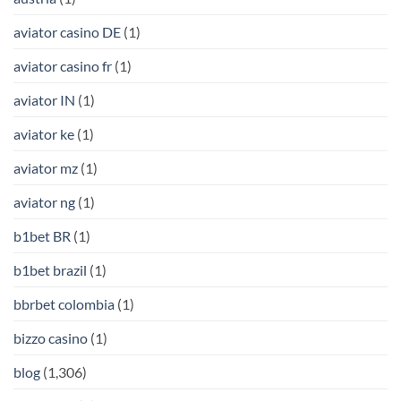
aviator casino DE
(1)
aviator casino fr
(1)
aviator IN
(1)
aviator ke
(1)
aviator mz
(1)
aviator ng
(1)
b1bet BR
(1)
b1bet brazil
(1)
bbrbet colombia
(1)
bizzo casino
(1)
blog
(1,306)