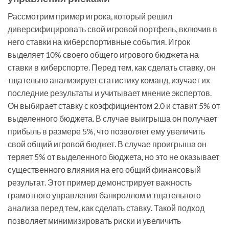
Рассмотрим пример игрока, который решил
диверсифицировать свой игровой портфель, включив в
него ставки на киберспортивные события. Игрок
выделяет 10% своего общего игрового бюджета на
ставки в киберспорте. Перед тем, как сделать ставку, он
тщательно анализирует статистику команд, изучает их
последние результаты и учитывает мнение экспертов.
Он выбирает ставку с коэффициентом 2.0 и ставит 5% от
выделенного бюджета. В случае выигрыша он получает
прибыль в размере 5%, что позволяет ему увеличить
свой общий игровой бюджет. В случае проигрыша он
теряет 5% от выделенного бюджета, но это не оказывает
существенного влияния на его общий финансовый
результат. Этот пример демонстрирует важность
грамотного управления банкроллом и тщательного
анализа перед тем, как сделать ставку. Такой подход
позволяет минимизировать риски и увеличить