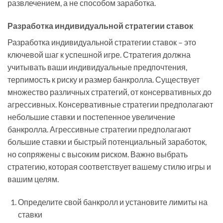
развлечением, а не способом заработка.
Разработка индивидуальной стратегии ставок
Разработка индивидуальной стратегии ставок – это
ключевой шаг к успешной игре. Стратегия должна
учитывать ваши индивидуальные предпочтения,
терпимость к риску и размер банкролла. Существует
множество различных стратегий, от консервативных до
агрессивных. Консервативные стратегии предполагают
небольшие ставки и постепенное увеличение
банкролла. Агрессивные стратегии предполагают
большие ставки и быстрый потенциальный заработок,
но сопряжены с высоким риском. Важно выбрать
стратегию, которая соответствует вашему стилю игры и
вашим целям.
Определите свой банкролл и установите лимиты на
ставки