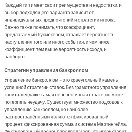
Каждый тип имеет свои преимущества и недостатки, и
выбор подходящего варианта зависит от
индивидуальных предпочтений и стратегии игрока.
Важно также понимать, что коэффициент,
предлагаемый букмекером, отражает вероятность
наступления того или иного события, и чем ниже
коэффициент, тем выше вероятность исхода, и
наоборот.
Стратегии управления банкроллом
Управление банкроллом – это краеугольный камень
успешной стратегии ставок. Без грамотного управления
капиталом даже самая перспективная стратегия может
потерпеть неудачу. Существует множество подходов к
управлению банкроллом, но наиболее
распространёнными являются фиксированный
процент, фиксированная сумма и система Мартингейла.
Фиксированный процент предполагает, что игрок ставит