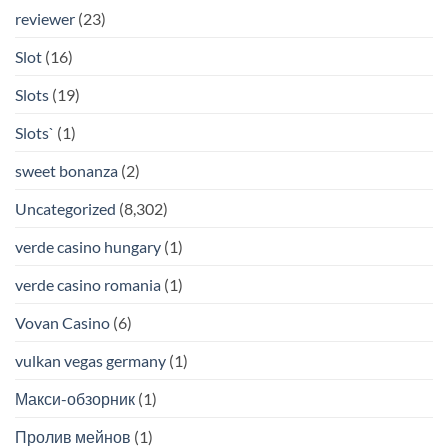
reviewer
(23)
Slot
(16)
Slots
(19)
Slots`
(1)
sweet bonanza
(2)
Uncategorized
(8,302)
verde casino hungary
(1)
verde casino romania
(1)
Vovan Casino
(6)
vulkan vegas germany
(1)
Макси-обзорник
(1)
Пролив мейнов
(1)