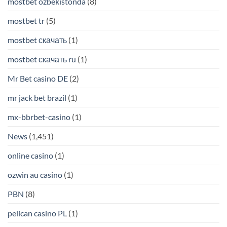
mostbet ozbekistonda
(8)
mostbet tr
(5)
mostbet скачать
(1)
mostbet скачать ru
(1)
Mr Bet casino DE
(2)
mr jack bet brazil
(1)
mx-bbrbet-casino
(1)
News
(1,451)
online casino
(1)
ozwin au casino
(1)
PBN
(8)
pelican casino PL
(1)