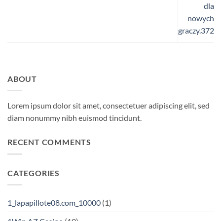
dla
nowych
graczy.372
ABOUT
Lorem ipsum dolor sit amet, consectetuer adipiscing elit, sed
diam nonummy nibh euismod tincidunt.
RECENT COMMENTS
CATEGORIES
1_lapapillote08.com_10000
(1)