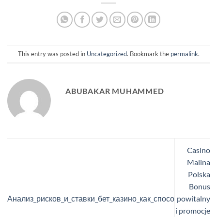
This entry was posted in
Uncategorized
. Bookmark the
permalink
.
ABUBAKAR MUHAMMED
Casino
Malina
Polska
Bonus
Анализ_рисков_и_ставки_бет_казино_как_спосо
powitalny
i promocje