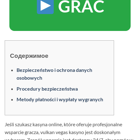
GRAĆ
Содержимое
Bezpieczeństwo i ochrona danych
osobowych
Procedury bezpieczeństwa
Metody płatności i wypłaty wygranych
Jeśli szukasz kasyna online, które oferuje profesjonalne
wsparcie gracza, vulkan vegas kasyno jest doskonałym
wyborem. Zespół wsparcia jest dostępny 24/7, aby pomóc w