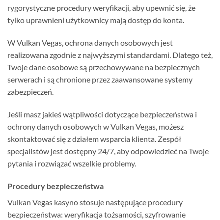
rygorystyczne procedury weryfikacji, aby upewnić się, że
tylko uprawnieni użytkownicy mają dostęp do konta.
W Vulkan Vegas, ochrona danych osobowych jest
realizowana zgodnie z najwyższymi standardami. Dlatego też,
Twoje dane osobowe są przechowywane na bezpiecznych
serwerach i są chronione przez zaawansowane systemy
zabezpieczeń.
Jeśli masz jakieś wątpliwości dotyczące bezpieczeństwa i
ochrony danych osobowych w Vulkan Vegas, możesz
skontaktować się z działem wsparcia klienta. Zespół
specjalistów jest dostępny 24/7, aby odpowiedzieć na Twoje
pytania i rozwiązać wszelkie problemy.
Procedury bezpieczeństwa
Vulkan Vegas kasyno stosuje następujące procedury
bezpieczeństwa: weryfikacja tożsamości, szyfrowanie