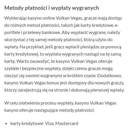
Metody płatności i wypłaty wygranych
Wybierając kasyno online Vulkan Vegas, gracze mają dostęp
do różnych metod płatności, takich jak karty kredytowe, e-
portfele i przelewy bankowe. Aby wypłacić wygrane, należy
skorzystać z tej samej metody płatności, którą użyto do
wpłaty. Na przykład, jeśli gracz wpłacił pieniądze za pomocą
karty kredytowej, to wypłata wygranych nastąpi na tę samą
kartę. Warto zauważyć, że kasyno Vulkan Vegas oferuje
szybkie i bezpieczne wypłaty, dzięki czemu gracze mogą
cieszyć się swoimi wygranymi w krótkim czasie. Dodatkowo,
kasyno Vulkan Vegas bonus jest dostępny dla nowych graczy,
którzy zarejestrują się na stronie i dokonają pierwszej wpłaty.
W celu ułatwienia procesu wypłaty, kasyno Vulkan Vegas
kasyno oferuje następujące metody płatności:
karty kredytowe: Visa, Mastercard