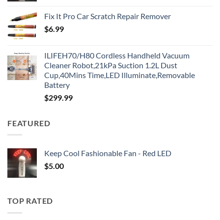
Fix It Pro Car Scratch Repair Remover
$
6.99
ILIFEH70/H80 Cordless Handheld Vacuum
Cleaner Robot,21kPa Suction 1.2L Dust
Cup,40Mins Time,LED Illuminate,Removable
Battery
$
299.99
FEATURED
Keep Cool Fashionable Fan - Red LED
$
5.00
TOP RATED