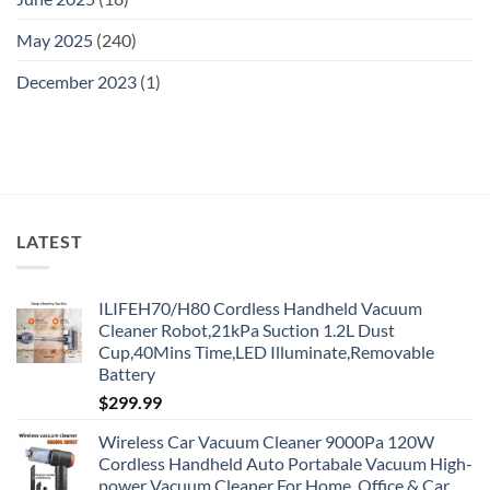
May 2025
(240)
December 2023
(1)
LATEST
ILIFEH70/H80 Cordless Handheld Vacuum
Cleaner Robot,21kPa Suction 1.2L Dust
Cup,40Mins Time,LED Illuminate,Removable
Battery
$
299.99
Wireless Car Vacuum Cleaner 9000Pa 120W
Cordless Handheld Auto Portabale Vacuum High-
power Vacuum Cleaner For Home, Office & Car