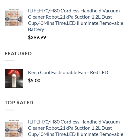
ILIFEH70/H80 Cordless Handheld Vacuum
Cleaner Robot,21kPa Suction 1.2L Dust
Cup,40Mins Time,LED Illuminate,Removable
Battery
$
299.99
FEATURED
Keep Cool Fashionable Fan - Red LED
$
5.00
TOP RATED
ILIFEH70/H80 Cordless Handheld Vacuum
Cleaner Robot,21kPa Suction 1.2L Dust
Cup,40Mins Time,LED Illuminate,Removable