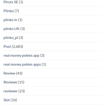
Pirots SE
(1)
Plinko
(7)
plinko in
(1)
plinko UK
(3)
plinko_pl
(3)
Post
(2,683)
real money pokies app
(3)
real money pokies apps
(1)
Review
(43)
Reviewe
(15)
reviewer
(23)
Slot
(16)