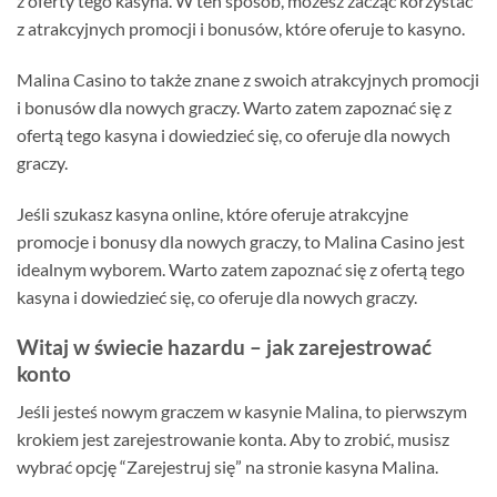
z oferty tego kasyna. W ten sposób, możesz zacząć korzystać
z atrakcyjnych promocji i bonusów, które oferuje to kasyno.
Malina Casino to także znane z swoich atrakcyjnych promocji
i bonusów dla nowych graczy. Warto zatem zapoznać się z
ofertą tego kasyna i dowiedzieć się, co oferuje dla nowych
graczy.
Jeśli szukasz kasyna online, które oferuje atrakcyjne
promocje i bonusy dla nowych graczy, to Malina Casino jest
idealnym wyborem. Warto zatem zapoznać się z ofertą tego
kasyna i dowiedzieć się, co oferuje dla nowych graczy.
Witaj w świecie hazardu – jak zarejestrować
konto
Jeśli jesteś nowym graczem w kasynie Malina, to pierwszym
krokiem jest zarejestrowanie konta. Aby to zrobić, musisz
wybrać opcję “Zarejestruj się” na stronie kasyna Malina.