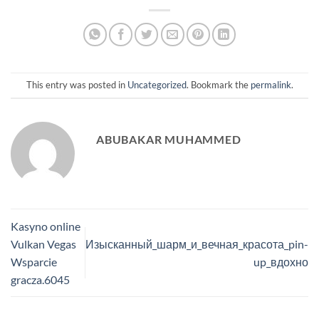
This entry was posted in
Uncategorized
. Bookmark the
permalink
.
ABUBAKAR MUHAMMED
Kasyno online
Vulkan Vegas
Изысканный_шарм_и_вечная_красота_pin-
Wsparcie
up_вдохно
gracza.6045