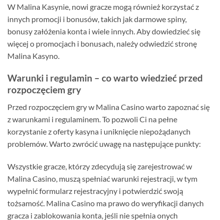
W Malina Kasynie, nowi gracze mogą również korzystać z
innych promocji i bonusów, takich jak darmowe spiny,
bonusy załóżenia konta i wiele innych. Aby dowiedzieć się
więcej o promocjach i bonusach, należy odwiedzić stronę
Malina Kasyno.
Warunki i regulamin – co warto wiedzieć przed
rozpoczęciem gry
Przed rozpoczęciem gry w Malina Casino warto zapoznać się
z warunkami i regulaminem. To pozwoli Ci na pełne
korzystanie z oferty kasyna i uniknięcie niepożądanych
problemów. Warto zwrócić uwagę na następujące punkty:
Wszystkie gracze, którzy zdecydują się zarejestrować w
Malina Casino, muszą spełniać warunki rejestracji, w tym
wypełnić formularz rejestracyjny i potwierdzić swoją
tożsamość. Malina Casino ma prawo do weryfikacji danych
gracza i zablokowania konta, jeśli nie spełnia onych