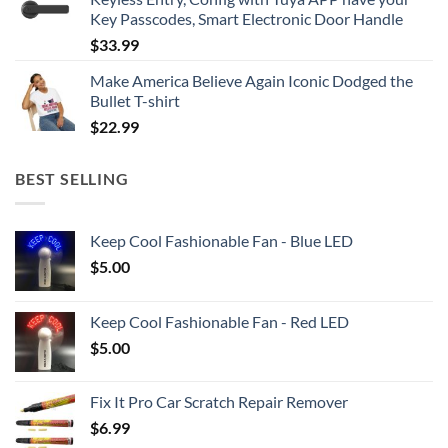
Key Passcodes, Smart Electronic Door Handle
$
33.99
Make America Believe Again Iconic Dodged the
Bullet T-shirt
$
22.99
BEST SELLING
Keep Cool Fashionable Fan - Blue LED
$
5.00
Keep Cool Fashionable Fan - Red LED
$
5.00
Fix It Pro Car Scratch Repair Remover
$
6.99