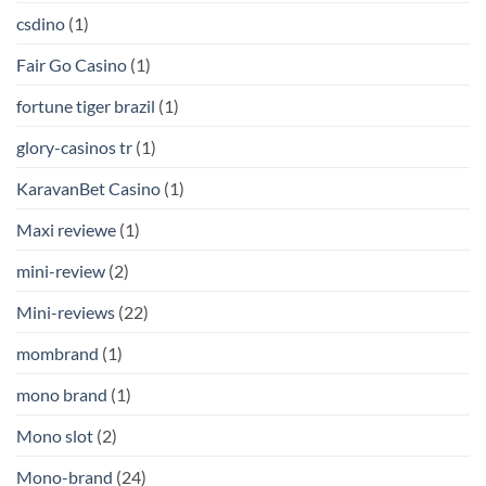
csdino
(1)
Fair Go Casino
(1)
fortune tiger brazil
(1)
glory-casinos tr
(1)
KaravanBet Casino
(1)
Maxi reviewe
(1)
mini-review
(2)
Mini-reviews
(22)
mombrand
(1)
mono brand
(1)
Mono slot
(2)
Mono-brand
(24)