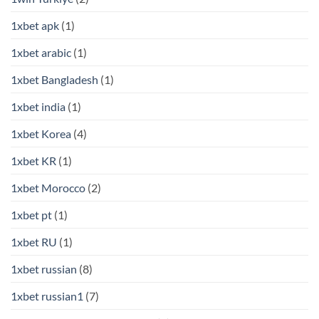
1xbet apk
(1)
1xbet arabic
(1)
1xbet Bangladesh
(1)
1xbet india
(1)
1xbet Korea
(4)
1xbet KR
(1)
1xbet Morocco
(2)
1xbet pt
(1)
1xbet RU
(1)
1xbet russian
(8)
1xbet russian1
(7)