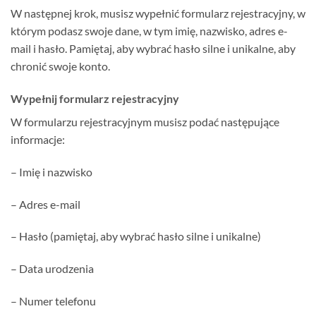
W następnej krok, musisz wypełnić formularz rejestracyjny, w
którym podasz swoje dane, w tym imię, nazwisko, adres e-
mail i hasło. Pamiętaj, aby wybrać hasło silne i unikalne, aby
chronić swoje konto.
Wypełnij formularz rejestracyjny
W formularzu rejestracyjnym musisz podać następujące
informacje:
– Imię i nazwisko
– Adres e-mail
– Hasło (pamiętaj, aby wybrać hasło silne i unikalne)
– Data urodzenia
– Numer telefonu