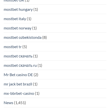
mostbet hungary
(1)
mostbet italy
(1)
mostbet norway
(1)
mostbet ozbekistonda
(8)
mostbet tr
(5)
mostbet скачать
(1)
mostbet скачать ru
(1)
Mr Bet casino DE
(2)
mr jack bet brazil
(1)
mx-bbrbet-casino
(1)
News
(1,451)