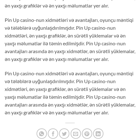
ən yaxşı grafiklər və ən yaxşı məlumatlar yer alır.
Pin Up casino-nun xidmətləri və avantajları, oyunçu məntiqi
və tələblərə uyğunlaşdırılmışdır. Pin Up casino-nun
xidmətləri, ən yaxşı grafiklər, ən sürətli yüklemalar və ən
yaxşı məlumatlar ilə təmin edilmişdir. Pin Up casino-nun
avantajları arasında ən yaxşı xidmətlər, ən sürətli yüklemalar,
ən yaxşı grafiklər və ən yaxşı məlumatlar yer alır.
Pin Up casino-nun xidmətləri və avantajları, oyunçu məntiqi
və tələblərə uyğunlaşdırılmışdır. Pin Up casino-nun
xidmətləri, ən yaxşı grafiklər, ən sürətli yüklemalar və ən
yaxşı məlumatlar ilə təmin edilmişdir. Pin Up casino-nun
avantajları arasında ən yaxşı xidmətlər, ən sürətli yüklemalar,
ən yaxşı grafiklər və ən yaxşı məlumatlar yer alır.