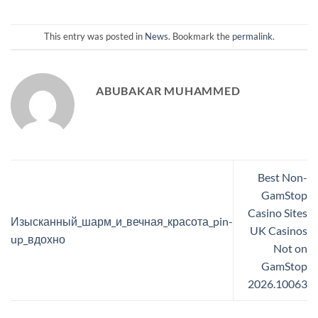
This entry was posted in
News
. Bookmark the
permalink
.
ABUBAKAR MUHAMMED
Best Non-
GamStop
Casino Sites
Изысканный_шарм_и_вечная_красота_pin-
UK Casinos
up_вдохно
Not on
GamStop
2026.10063