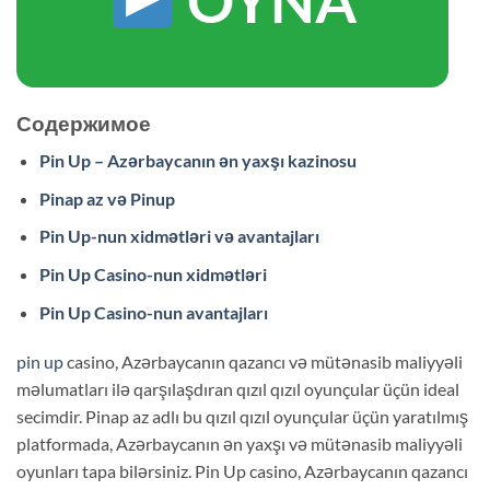
OYNA
Содержимое
Pin Up – Azərbaycanın ən yaxşı kazinosu
Pinap az və Pinup
Pin Up-nun xidmətləri və avantajları
Pin Up Casino-nun xidmətləri
Pin Up Casino-nun avantajları
pin up
casino, Azərbaycanın qazancı və mütənasib maliyyəli
məlumatları ilə qarşılaşdıran qızıl qızıl oyunçular üçün ideal
secimdir. Pinap az adlı bu qızıl qızıl oyunçular üçün yaratılmış
platformada, Azərbaycanın ən yaxşı və mütənasib maliyyəli
oyunları tapa bilərsiniz. Pin Up casino, Azərbaycanın qazancı