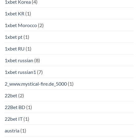
1xbet Korea
(4)
1xbet KR
(1)
1xbet Morocco
(2)
1xbet pt
(1)
1xbet RU
(1)
1xbet russian
(8)
1xbet russian1
(7)
2_www.mystical-fire.de_5000
(1)
22bet
(2)
22Bet BD
(1)
22bet IT
(1)
austria
(1)