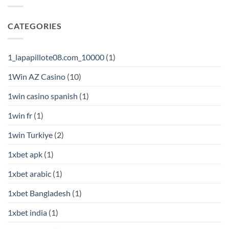
CATEGORIES
1_lapapillote08.com_10000
(1)
1Win AZ Casino
(10)
1win casino spanish
(1)
1win fr
(1)
1win Turkiye
(2)
1xbet apk
(1)
1xbet arabic
(1)
1xbet Bangladesh
(1)
1xbet india
(1)