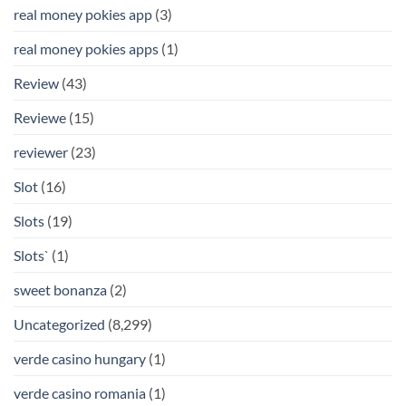
real money pokies app
(3)
real money pokies apps
(1)
Review
(43)
Reviewe
(15)
reviewer
(23)
Slot
(16)
Slots
(19)
Slots`
(1)
sweet bonanza
(2)
Uncategorized
(8,299)
verde casino hungary
(1)
verde casino romania
(1)