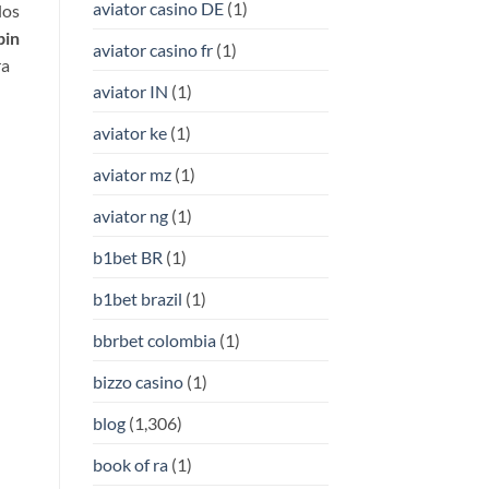
aviator casino DE
(1)
los
bin
aviator casino fr
(1)
ra
aviator IN
(1)
aviator ke
(1)
aviator mz
(1)
aviator ng
(1)
b1bet BR
(1)
b1bet brazil
(1)
bbrbet colombia
(1)
bizzo casino
(1)
blog
(1,306)
book of ra
(1)