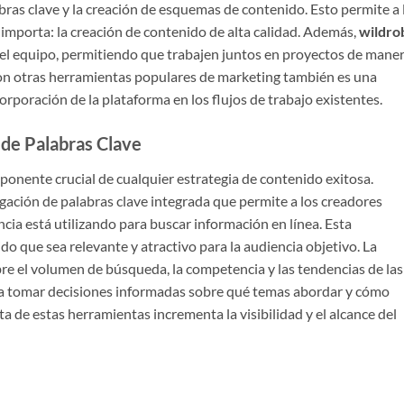
abras clave y la creación de esquemas de contenido. Esto permite a 
importa: la creación de contenido de alta calidad. Además,
wildro
 del equipo, permitiendo que trabajen juntos en proyectos de mane
con otras herramientas populares de marketing también es una
ncorporación de la plataforma en los flujos de trabajo existentes.
 de Palabras Clave
ponente crucial de cualquier estrategia de contenido exitosa.
gación de palabras clave integrada que permite a los creadores
encia está utilizando para buscar información en línea. Esta
do que sea relevante y atractivo para la audiencia objetivo. La
e el volumen de búsqueda, la competencia y las tendencias de las
s a tomar decisiones informadas sobre qué temas abordar y cómo
ta de estas herramientas incrementa la visibilidad y el alcance del