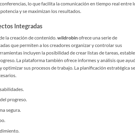
nferencias, lo que facilita la comunicación en tiempo real entre l
 potencia y se maximizan los resultados.
ctos Integradas
de la creación de contenido.
wildrobin
ofrece una serie de
adas que permiten a los creadores organizar y controlar sus
ramientas incluyen la posibilidad de crear listas de tareas, establ
progreso. La plataforma también ofrece informes y análisis que ayu
 y optimizar sus procesos de trabajo. La planificación estratégica s
cesarios.
sabilidades.
del progreso.
ma segura.
po.
ndimiento.