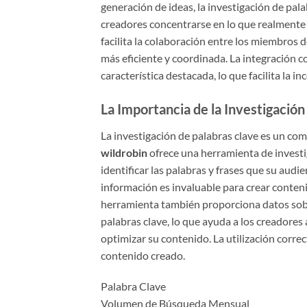
generación de ideas, la investigación de pal
creadores concentrarse en lo que realmente 
facilita la colaboración entre los miembros
más eficiente y coordinada. La integración 
característica destacada, lo que facilita la i
La Importancia de la Investigación
La investigación de palabras clave es un com
wildrobin
ofrece una herramienta de investi
identificar las palabras y frases que su audi
información es invaluable para crear conteni
herramienta también proporciona datos sobr
palabras clave, lo que ayuda a los creadore
optimizar su contenido. La utilización correc
contenido creado.
Palabra Clave
Volumen de Búsqueda Mensual