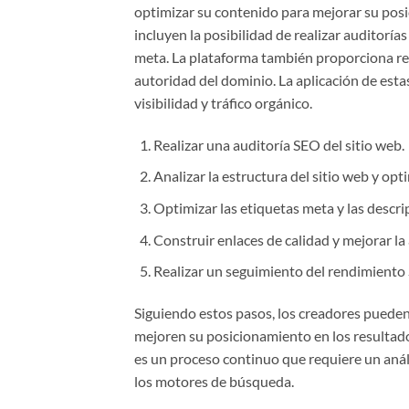
optimizar su contenido para mejorar su pos
incluyen la posibilidad de realizar auditorías
meta. La plataforma también proporciona re
autoridad del dominio. La aplicación de estas
visibilidad y tráfico orgánico.
Realizar una auditoría SEO del sitio web.
Analizar la estructura del sitio web y opti
Optimizar las etiquetas meta y las descri
Construir enlaces de calidad y mejorar la
Realizar un seguimiento del rendimiento S
Siguiendo estos pasos, los creadores pueden
mejoren su posicionamiento en los resultado
es un proceso continuo que requiere un anál
los motores de búsqueda.