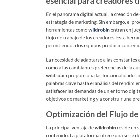
esencial para creadores 
En el panorama digital actual, la creación d
estrategia de marketing. Sin embargo, el p
herramientas como
wildrobin
entran en jueg
flujo de trabajo de los creadores. Esta herra
permitiendo a los equipos producir contenid
La necesidad de adaptarse a las constantes 
como a las cambiantes preferencias de la aud
wildrobin
proporciona las funcionalidades n
palabras clave hasta el análisis del rendimi
satisfacer las demandas de un entorno digit
objetivos de marketing y a construir una pre
Optimización del Flujo de
La principal ventaja de
wildrobin
reside en s
contenido. La plataforma ofrece una serie d