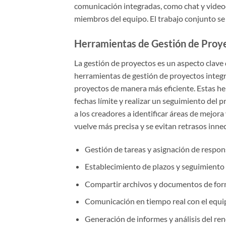
comunicación integradas, como chat y videoco
miembros del equipo. El trabajo conjunto se
Herramientas de Gestión de Proye
La gestión de proyectos es un aspecto clave 
herramientas de gestión de proyectos integr
proyectos de manera más eficiente. Estas her
fechas límite y realizar un seguimiento del 
a los creadores a identificar áreas de mejora
vuelve más precisa y se evitan retrasos inne
Gestión de tareas y asignación de respon
Establecimiento de plazos y seguimiento 
Compartir archivos y documentos de for
Comunicación en tiempo real con el equi
Generación de informes y análisis del re