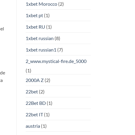
1xbet Morocco
(2)
1xbet pt
(1)
1xbet RU
(1)
el
1xbet russian
(8)
1xbet russian1
(7)
2_www.mystical-fire.de_5000
(1)
 de
2000A Z
(2)
ra
22bet
(2)
22Bet BD
(1)
22bet IT
(1)
austria
(1)