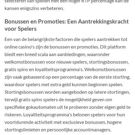
selecteren van spellen met een hoger RTP percentage kan de
kansen enigszins verbeteren.
Bonussen en Promoties: Een Aantrekkingskracht
voor Spelers
Een van de belangrijkste factoren die spelers aantrekken tot
online casino's zijn de bonussen en promoties. Dit platform
biedt een breed scala aan aanbiedingen, waaronder
welkomstbonussen voor nieuwe spelers, stortingsbonussen,
gratis spins en loyaliteitsprogramma's. Welkomstbonussen
zijn vaak gebaseerd op een percentage van de eerste storting,
waardoor spelers met extra geld kunnen beginnen spelen.
Stortingsbonussen worden aangeboden op latere stortingen,
terwijl gratis spins spelers de mogelijkheid geven om
specifieke gokautomaten uit te proberen zonder eigen geld te
riskeren. Loyaliteitsprogramma's belonen spelers voor hun
voortdurende activiteit met exclusieve bonussen, hogere
stortingslimieten en persoonlijke accountmanagers.