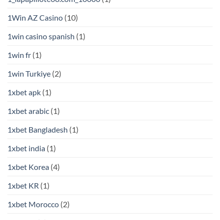
1Win AZ Casino
(10)
1win casino spanish
(1)
1win fr
(1)
1win Turkiye
(2)
1xbet apk
(1)
1xbet arabic
(1)
1xbet Bangladesh
(1)
1xbet india
(1)
1xbet Korea
(4)
1xbet KR
(1)
1xbet Morocco
(2)