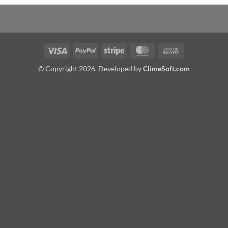
Visa
PayPal
Stripe
MasterCard
Cash
On
© Copyright 2026. Developed by
ClimeSoft.com
Delivery