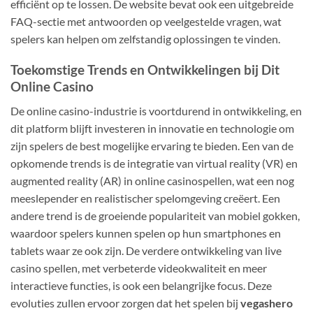
efficiënt op te lossen. De website bevat ook een uitgebreide
FAQ-sectie met antwoorden op veelgestelde vragen, wat
spelers kan helpen om zelfstandig oplossingen te vinden.
Toekomstige Trends en Ontwikkelingen bij Dit
Online Casino
De online casino-industrie is voortdurend in ontwikkeling, en
dit platform blijft investeren in innovatie en technologie om
zijn spelers de best mogelijke ervaring te bieden. Een van de
opkomende trends is de integratie van virtual reality (VR) en
augmented reality (AR) in online casinospellen, wat een nog
meeslepender en realistischer spelomgeving creëert. Een
andere trend is de groeiende populariteit van mobiel gokken,
waardoor spelers kunnen spelen op hun smartphones en
tablets waar ze ook zijn. De verdere ontwikkeling van live
casino spellen, met verbeterde videokwaliteit en meer
interactieve functies, is ook een belangrijke focus. Deze
evoluties zullen ervoor zorgen dat het spelen bij
vegashero