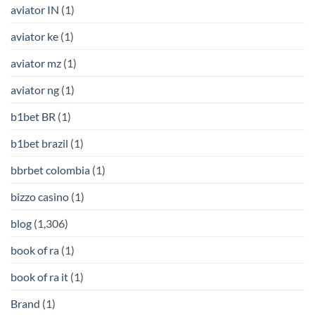
aviator IN
(1)
aviator ke
(1)
aviator mz
(1)
aviator ng
(1)
b1bet BR
(1)
b1bet brazil
(1)
bbrbet colombia
(1)
bizzo casino
(1)
blog
(1,306)
book of ra
(1)
book of ra it
(1)
Brand
(1)