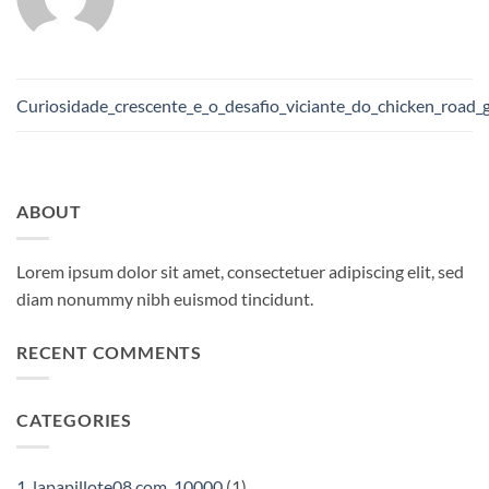
Curiosidade_crescente_e_o_desafio_viciante_do_chicken_road_
ABOUT
Lorem ipsum dolor sit amet, consectetuer adipiscing elit, sed
diam nonummy nibh euismod tincidunt.
RECENT COMMENTS
CATEGORIES
1_lapapillote08.com_10000
(1)