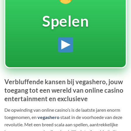
Spelen
Verbluffende kansen bij vegashero, jouw
toegang tot een wereld van online casino
entertainment en exclusieve
De opwinding van online casino’s is de laatste jaren enorm
toegenomen, en
vegashero
staat in de voorhoede van deze
revolutie. Met een breed scala aan spellen, aantrekkelijke