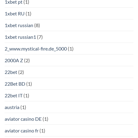
1xbet pt
(1)
1xbet RU
(1)
1xbet russian
(8)
1xbet russian1
(7)
2_www.mystical-fire.de_5000
(1)
2000A Z
(2)
22bet
(2)
22Bet BD
(1)
22bet IT
(1)
austria
(1)
aviator casino DE
(1)
aviator casino fr
(1)