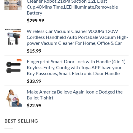
Cleaner Robot,21kPa Suction 1.2L Dust
Cup,40Mins Time,LED Illuminate,Removable
Battery
$
299.99
Wireless Car Vacuum Cleaner 9000Pa 120W
Cordless Handheld Auto Portabale Vacuum High-
power Vacuum Cleaner For Home, Office & Car
$
15.99
Fingerprint Smart Door Lock with Handle (4 in 1)
Keyless Entry, Config with Tuya APP have your
Key Passcodes, Smart Electronic Door Handle
$
33.99
Make America Believe Again Iconic Dodged the
Bullet T-shirt
$
22.99
BEST SELLING