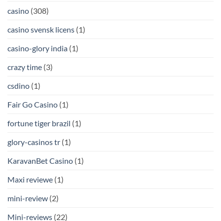
casino
(308)
casino svensk licens
(1)
casino-glory india
(1)
crazy time
(3)
csdino
(1)
Fair Go Casino
(1)
fortune tiger brazil
(1)
glory-casinos tr
(1)
KaravanBet Casino
(1)
Maxi reviewe
(1)
mini-review
(2)
Mini-reviews
(22)