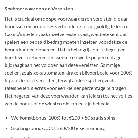
Spelvoorwaarden en Vereisten
Het is cruciaal om de spelvoorwaarden en vereisten die aan
bonussen en promoties verbonden zijn zorgvuldig te lezen.
Casino’s stellen vaak inzetvereisten vast, wat betekent dat
spelers een bepaald bedrag moeten inzetten voordat ze de
bonus kunnen opnemen. Het is belangrijk om te begrijpen
hoe deze inzetvereisten werken en welk spelpercentage
bijdraagt aan het voldoen aan deze vereisten. Sommige
spellen, zoals gokautomaten, dragen bijvoorbeeld voor 100%
bij aan de inzetvereisten, terwijl andere spellen, zoals
tafelspellen, slechts voor een kleiner percentage bijdragen.
Het negeren van deze voorwaarden kan leiden tot het verlies
van de bonus of de winsten die ermee zijn behaald.
Welkomstbonus: 100% tot €200 + 50 gratis spins
Stortingsbonus: 50% tot €100 elke maandag