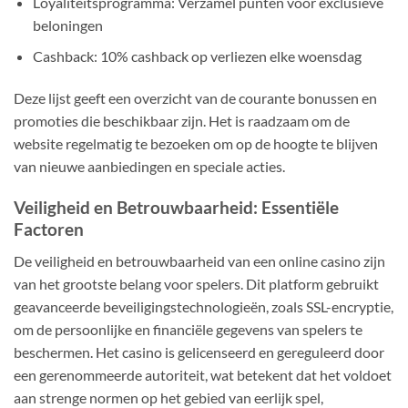
Loyaliteitsprogramma: Verzamel punten voor exclusieve
beloningen
Cashback: 10% cashback op verliezen elke woensdag
Deze lijst geeft een overzicht van de courante bonussen en
promoties die beschikbaar zijn. Het is raadzaam om de
website regelmatig te bezoeken om op de hoogte te blijven
van nieuwe aanbiedingen en speciale acties.
Veiligheid en Betrouwbaarheid: Essentiële
Factoren
De veiligheid en betrouwbaarheid van een online casino zijn
van het grootste belang voor spelers. Dit platform gebruikt
geavanceerde beveiligingstechnologieën, zoals SSL-encryptie,
om de persoonlijke en financiële gegevens van spelers te
beschermen. Het casino is gelicenseerd en gereguleerd door
een gerenommeerde autoriteit, wat betekent dat het voldoet
aan strenge normen op het gebied van eerlijk spel,