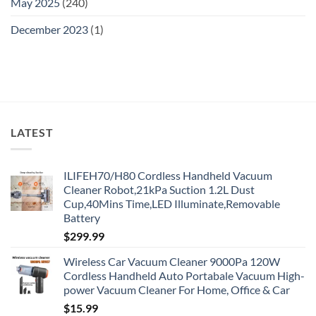
May 2025
(240)
December 2023
(1)
LATEST
ILIFEH70/H80 Cordless Handheld Vacuum
Cleaner Robot,21kPa Suction 1.2L Dust
Cup,40Mins Time,LED Illuminate,Removable
Battery
$
299.99
Wireless Car Vacuum Cleaner 9000Pa 120W
Cordless Handheld Auto Portabale Vacuum High-
power Vacuum Cleaner For Home, Office & Car
$
15.99