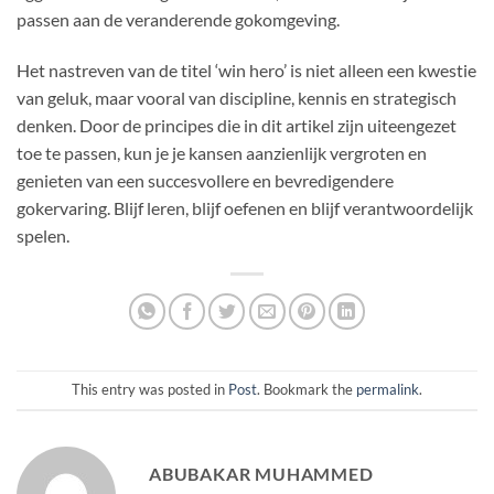
passen aan de veranderende gokomgeving.
Het nastreven van de titel ‘win hero’ is niet alleen een kwestie
van geluk, maar vooral van discipline, kennis en strategisch
denken. Door de principes die in dit artikel zijn uiteengezet
toe te passen, kun je je kansen aanzienlijk vergroten en
genieten van een succesvollere en bevredigendere
gokervaring. Blijf leren, blijf oefenen en blijf verantwoordelijk
spelen.
This entry was posted in
Post
. Bookmark the
permalink
.
ABUBAKAR MUHAMMED