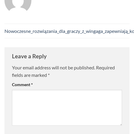
Nowoczesne_rozwiązania_dla_graczy_z_wingaga_zapewniają_ko
Leave a Reply
Your email address will not be published.
Required
fields are marked
*
Comment
*