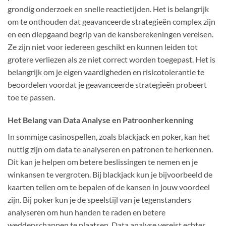
grondig onderzoek en snelle reactietijden. Het is belangrijk
om te onthouden dat geavanceerde strategieën complex zijn
en een diepgaand begrip van de kansberekeningen vereisen.
Ze zijn niet voor iedereen geschikt en kunnen leiden tot
grotere verliezen als ze niet correct worden toegepast. Het is
belangrijk om je eigen vaardigheden en risicotolerantie te
beoordelen voordat je geavanceerde strategieën probeert
toe te passen.
Het Belang van Data Analyse en Patroonherkenning
In sommige casinospellen, zoals blackjack en poker, kan het
nuttig zijn om data te analyseren en patronen te herkennen.
Dit kan je helpen om betere beslissingen te nemen en je
winkansen te vergroten. Bij blackjack kun je bijvoorbeeld de
kaarten tellen om te bepalen of de kansen in jouw voordeel
zijn. Bij poker kun je de speelstijl van je tegenstanders
analyseren om hun handen te raden en betere
weddenschappen te plaatsen. Data analyse vereist echter