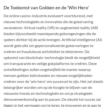
De Toekomst van Gokken en de ‘Win Hero’
De online casino-industrie evolueert voortdurend, met
nieuwe technologieën en innovaties die de gokervaring
veranderen. Virtual reality (VR) en augmented reality (AR)
bieden bijvoorbeeld meeslepende gokomgevingen die de
spelers dichter bij de actie brengen. Artificial intelligence (AI)
wordt gebruikt om gepersonaliseerde gokervaringen te
creëren en frauduleuze activiteiten te detecteren. De
opkomst van blockchain-technologie biedt de mogelijkheid
om transparante en veilige gokplatforms te creëren. Deze
ontwikkelingen zullen ongetwijfeld de manier waarop
mensen gokken beïnvloeden en nieuwe mogelijkheden
creëren voor de 'win hero' om succesvol te zijn. Het zal steeds
belangrijker worden om op de hoogte te blijven van de
nieuwste trends en technologieën en om je strategieën
dienovereenkomstig aan te passen. De sleutel tot succes zal
liggen in het vermogen om te leren, te innoveren en je aan te