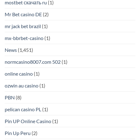
mostbet скачать ru
(1)
Mr Bet casino DE
(2)
mr jack bet brazil
(1)
mx-bbrbet-casino
(1)
News
(1,451)
normcasino8007.com 502
(1)
online casino
(1)
ozwin au casino
(1)
PBN
(8)
pelican casino PL
(1)
Pin UP Online Casino
(1)
Pin Up Peru
(2)