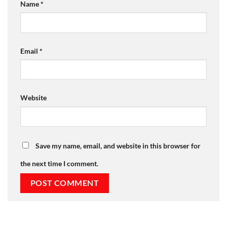
Name
*
Email
*
Website
Save my name, email, and website in this browser for
the next time I comment.