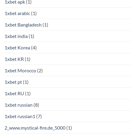
1xbet apk
(1)
1xbet arabic
(1)
1xbet Bangladesh
(1)
1xbet india
(1)
1xbet Korea
(4)
1xbet KR
(1)
1xbet Morocco
(2)
1xbet pt
(1)
1xbet RU
(1)
1xbet russian
(8)
1xbet russian1
(7)
2_www.mystical-fire.de_5000
(1)