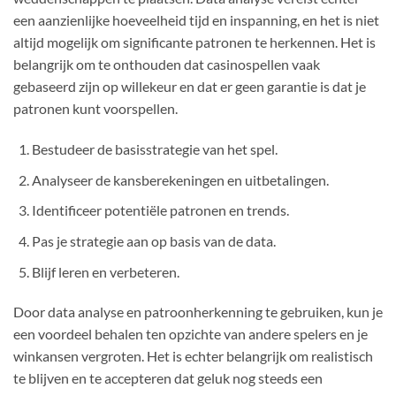
een aanzienlijke hoeveelheid tijd en inspanning, en het is niet
altijd mogelijk om significante patronen te herkennen. Het is
belangrijk om te onthouden dat casinospellen vaak
gebaseerd zijn op willekeur en dat er geen garantie is dat je
patronen kunt voorspellen.
Bestudeer de basisstrategie van het spel.
Analyseer de kansberekeningen en uitbetalingen.
Identificeer potentiële patronen en trends.
Pas je strategie aan op basis van de data.
Blijf leren en verbeteren.
Door data analyse en patroonherkenning te gebruiken, kun je
een voordeel behalen ten opzichte van andere spelers en je
winkansen vergroten. Het is echter belangrijk om realistisch
te blijven en te accepteren dat geluk nog steeds een