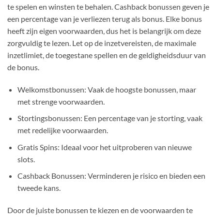
te spelen en winsten te behalen. Cashback bonussen geven je
een percentage van je verliezen terug als bonus. Elke bonus
heeft zijn eigen voorwaarden, dus het is belangrijk om deze
zorgvuldig te lezen. Let op de inzetvereisten, de maximale
inzetlimiet, de toegestane spellen en de geldigheidsduur van
de bonus.
Welkomstbonussen: Vaak de hoogste bonussen, maar
met strenge voorwaarden.
Stortingsbonussen: Een percentage van je storting, vaak
met redelijke voorwaarden.
Gratis Spins: Ideaal voor het uitproberen van nieuwe
slots.
Cashback Bonussen: Verminderen je risico en bieden een
tweede kans.
Door de juiste bonussen te kiezen en de voorwaarden te