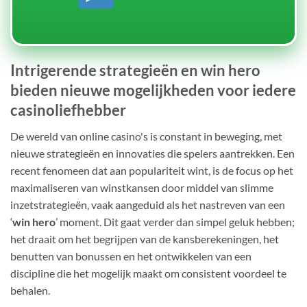
Intrigerende strategieën en win hero
bieden nieuwe mogelijkheden voor iedere
casinoliefhebber
De wereld van online casino's is constant in beweging, met
nieuwe strategieën en innovaties die spelers aantrekken. Een
recent fenomeen dat aan populariteit wint, is de focus op het
maximaliseren van winstkansen door middel van slimme
inzetstrategieën, vaak aangeduid als het nastreven van een
‘
win hero
’ moment. Dit gaat verder dan simpel geluk hebben;
het draait om het begrijpen van de kansberekeningen, het
benutten van bonussen en het ontwikkelen van een
discipline die het mogelijk maakt om consistent voordeel te
behalen.