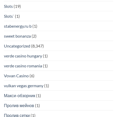
Slots
(19)
Slots`
(1)
stabenergy.ru b
(1)
sweet bonanza
(2)
Uncategorized
(8,347)
verde casino hungary
(1)
verde casino romania
(1)
Vovan Casino
(6)
vulkan vegas germany
(1)
Макси-обзорник
(1)
Пролив мейнов
(1)
Пролив сетки
(1)