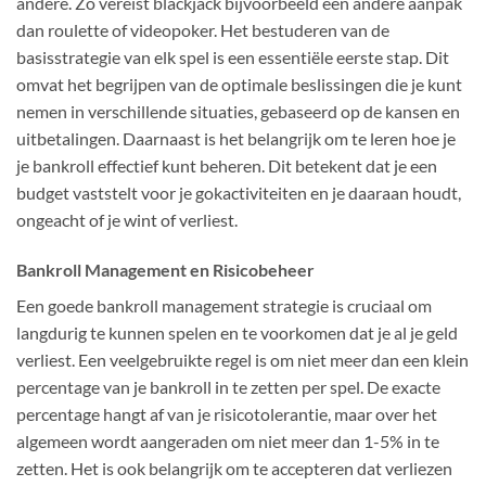
andere. Zo vereist blackjack bijvoorbeeld een andere aanpak
dan roulette of videopoker. Het bestuderen van de
basisstrategie van elk spel is een essentiële eerste stap. Dit
omvat het begrijpen van de optimale beslissingen die je kunt
nemen in verschillende situaties, gebaseerd op de kansen en
uitbetalingen. Daarnaast is het belangrijk om te leren hoe je
je bankroll effectief kunt beheren. Dit betekent dat je een
budget vaststelt voor je gokactiviteiten en je daaraan houdt,
ongeacht of je wint of verliest.
Bankroll Management en Risicobeheer
Een goede bankroll management strategie is cruciaal om
langdurig te kunnen spelen en te voorkomen dat je al je geld
verliest. Een veelgebruikte regel is om niet meer dan een klein
percentage van je bankroll in te zetten per spel. De exacte
percentage hangt af van je risicotolerantie, maar over het
algemeen wordt aangeraden om niet meer dan 1-5% in te
zetten. Het is ook belangrijk om te accepteren dat verliezen