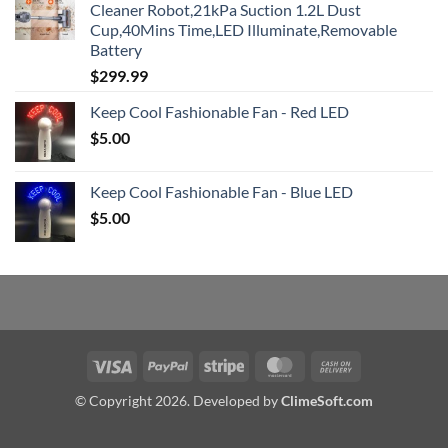
Cleaner Robot,21kPa Suction 1.2L Dust
Cup,40Mins Time,LED Illuminate,Removable
Battery
$
299.99
Keep Cool Fashionable Fan - Red LED
$
5.00
Keep Cool Fashionable Fan - Blue LED
$
5.00
Visa
PayPal
Stripe
MasterCard
Cash
On
© Copyright 2026. Developed by
ClimeSoft.com
Delivery