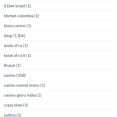
b1bet brazil
(1)
bbrbet colombia
(1)
bizzo casino
(1)
blog
(1,306)
book of ra
(1)
book of ra it
(1)
Brand
(1)
casino
(308)
casino svensk licens
(1)
casino-glory india
(1)
crazy time
(3)
csdino
(1)