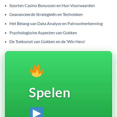
Soorten Casino Bonussen en Hun Voorwaarden
Geavanceerde Strategieën en Technieken
Het Belang van Data Analyse en Patroonherkenning
Psychologische Aspecten van Gokken
De Toekomst van Gokken en de ‘Win Hero’
Spelen