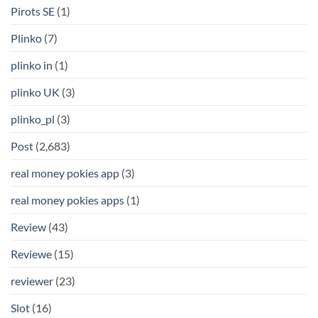
Pirots SE
(1)
Plinko
(7)
plinko in
(1)
plinko UK
(3)
plinko_pl
(3)
Post
(2,683)
real money pokies app
(3)
real money pokies apps
(1)
Review
(43)
Reviewe
(15)
reviewer
(23)
Slot
(16)