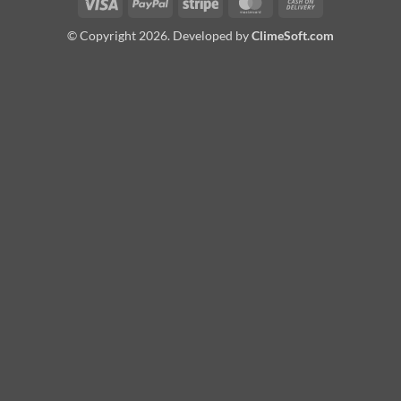
Visa
PayPal
Stripe
MasterCard
Cash
On
© Copyright 2026. Developed by
ClimeSoft.com
Delivery