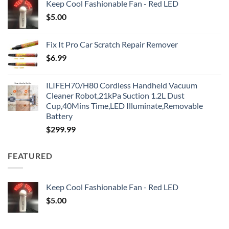
Keep Cool Fashionable Fan - Red LED
$
5.00
Fix It Pro Car Scratch Repair Remover
$
6.99
ILIFEH70/H80 Cordless Handheld Vacuum
Cleaner Robot,21kPa Suction 1.2L Dust
Cup,40Mins Time,LED Illuminate,Removable
Battery
$
299.99
FEATURED
Keep Cool Fashionable Fan - Red LED
$
5.00