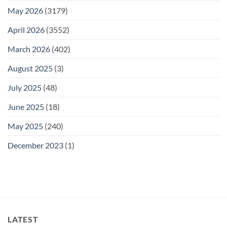
May 2026
(3179)
April 2026
(3552)
March 2026
(402)
August 2025
(3)
July 2025
(48)
June 2025
(18)
May 2025
(240)
December 2023
(1)
LATEST