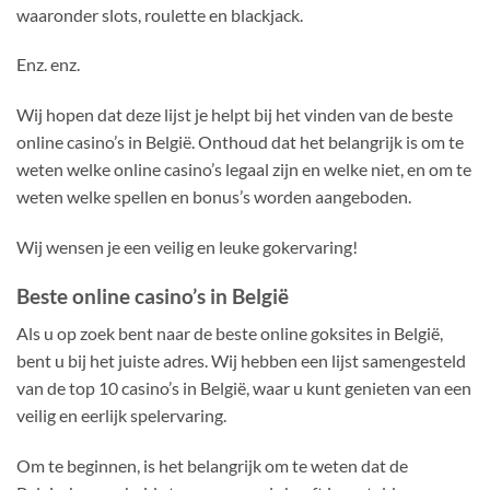
waaronder slots, roulette en blackjack.
Enz. enz.
Wij hopen dat deze lijst je helpt bij het vinden van de beste
online casino’s in België. Onthoud dat het belangrijk is om te
weten welke online casino’s legaal zijn en welke niet, en om te
weten welke spellen en bonus’s worden aangeboden.
Wij wensen je een veilig en leuke gokervaring!
Beste online casino’s in België
Als u op zoek bent naar de beste online goksites in België,
bent u bij het juiste adres. Wij hebben een lijst samengesteld
van de top 10 casino’s in België, waar u kunt genieten van een
veilig en eerlijk spelervaring.
Om te beginnen, is het belangrijk om te weten dat de