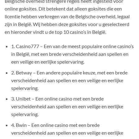
Belgische overheid strengere regels heeft ingesteld voor
online goksites. Dit betekent dat alleen goksites die een
licentie hebben verkregen van de Belgische overheid, legaal
zijn in België. Wij hebben deze goksites voor u geselecteerd
en hieronder vindt u de top 10 casino’s in België.
1. Casino777 – Een van de meest populaire online casino’s
in België, met een brede verscheidenheid aan spellen en
een veilige en eerlijke spelervaring.
2. Betway – Een andere populaire keuze, met een brede
verscheidenheid aan spellen en een veilige en eerlijke
spelervaring.
3. Unibet – Een online casino met een brede
verscheidenheid aan spellen en een veilige en eerlijke
spelervaring.
4. Bwin – Een online casino met een brede
verscheidenheid aan spellen en een veilige en eerlijke