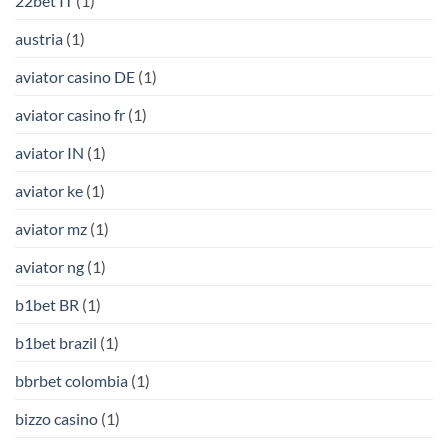
22bet IT
(1)
austria
(1)
aviator casino DE
(1)
aviator casino fr
(1)
aviator IN
(1)
aviator ke
(1)
aviator mz
(1)
aviator ng
(1)
b1bet BR
(1)
b1bet brazil
(1)
bbrbet colombia
(1)
bizzo casino
(1)