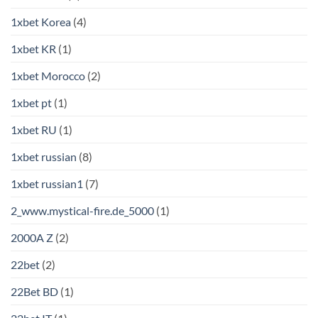
1xbet Korea
(4)
1xbet KR
(1)
1xbet Morocco
(2)
1xbet pt
(1)
1xbet RU
(1)
1xbet russian
(8)
1xbet russian1
(7)
2_www.mystical-fire.de_5000
(1)
2000A Z
(2)
22bet
(2)
22Bet BD
(1)