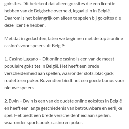
goksites. Dit betekent dat alleen goksites die een licentie
hebben van de Belgische overheid, legaal zijn in België.
Daarom is het belangrijk om alleen te spelen bij goksites die
deze licentie hebben.
Met dat in gedachten, laten we beginnen met de top 5 online
casino’s voor spelers uit België:
1. Casino Lugano – Dit online casino is een van de meest
populaire goksites in België. Het heeft een brede
verscheidenheid aan spellen, waaronder slots, blackjack,
roulette en poker. Bovendien biedt het een goede bonus voor
nieuwe spelers.
2. Bwin – Bwin is een van de oudste online goksites in België
en heeft een lange geschiedenis van betrouwbare en eerlijke
spel. Het biedt een brede verscheidenheid aan spellen,
waaronder sportsbook, casino en poker.