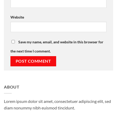
Website
Save my name, email, and website in this browser for
the next time I comment.
ABOUT
Lorem ipsum dolor sit amet, consectetuer adipiscing elit, sed
diam nonummy nibh euismod tincidunt.