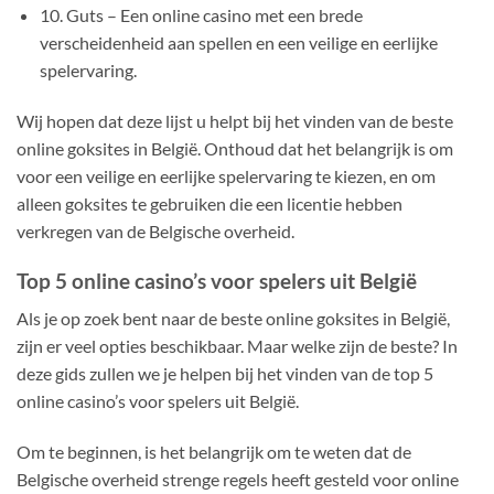
10. Guts – Een online casino met een brede
verscheidenheid aan spellen en een veilige en eerlijke
spelervaring.
Wij hopen dat deze lijst u helpt bij het vinden van de beste
online goksites in België. Onthoud dat het belangrijk is om
voor een veilige en eerlijke spelervaring te kiezen, en om
alleen goksites te gebruiken die een licentie hebben
verkregen van de Belgische overheid.
Top 5 online casino’s voor spelers uit België
Als je op zoek bent naar de beste online goksites in België,
zijn er veel opties beschikbaar. Maar welke zijn de beste? In
deze gids zullen we je helpen bij het vinden van de top 5
online casino’s voor spelers uit België.
Om te beginnen, is het belangrijk om te weten dat de
Belgische overheid strenge regels heeft gesteld voor online