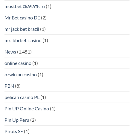
mostbet скачать ru
(1)
Mr Bet casino DE
(2)
mr jack bet brazil
(1)
mx-bbrbet-casino
(1)
News
(1,451)
online casino
(1)
ozwin au casino
(1)
PBN
(8)
pelican casino PL
(1)
Pin UP Online Casino
(1)
Pin Up Peru
(2)
Pirots SE
(1)