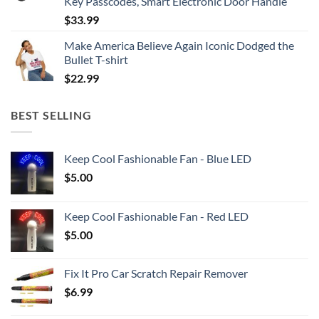
Key Passcodes, Smart Electronic Door Handle
$
33.99
Make America Believe Again Iconic Dodged the
Bullet T-shirt
$
22.99
BEST SELLING
Keep Cool Fashionable Fan - Blue LED
$
5.00
Keep Cool Fashionable Fan - Red LED
$
5.00
Fix It Pro Car Scratch Repair Remover
$
6.99