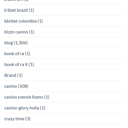
b1bet brazil
(1)
bbrbet colombia
(1)
bizzo casino
(1)
blog
(1,306)
book of ra
(1)
book of ra it
(1)
Brand
(1)
casino
(308)
casino svensk licens
(1)
casino-glory india
(1)
crazy time
(3)