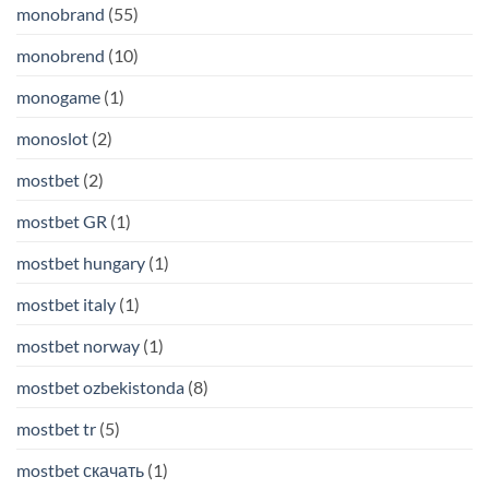
monobrand
(55)
monobrend
(10)
monogame
(1)
monoslot
(2)
mostbet
(2)
mostbet GR
(1)
mostbet hungary
(1)
mostbet italy
(1)
mostbet norway
(1)
mostbet ozbekistonda
(8)
mostbet tr
(5)
mostbet скачать
(1)