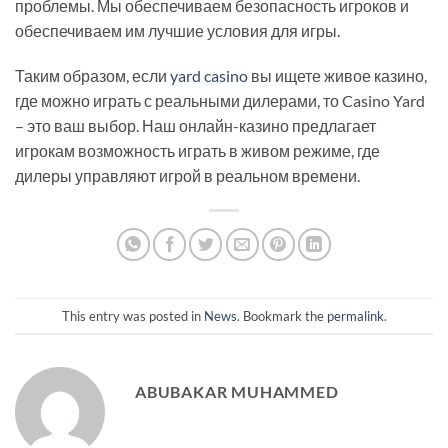
проблемы. Мы обеспечиваем безопасность игроков и
обеспечиваем им лучшие условия для игры.
Таким образом, если
yard casino
вы ищете живое казино,
где можно играть с реальными дилерами, то Casino Yard
– это ваш выбор. Наш онлайн-казино предлагает
игрокам возможность играть в живом режиме, где
дилеры управляют игрой в реальном времени.
This entry was posted in
News
. Bookmark the
permalink
.
ABUBAKAR MUHAMMED