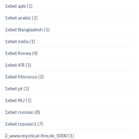
1xbet apk
(1)
1xbet arabic
(1)
1xbet Bangladesh
(1)
1xbet india
(1)
1xbet Korea
(4)
1xbet KR
(1)
1xbet Morocco
(2)
1xbet pt
(1)
1xbet RU
(1)
1xbet russian
(8)
1xbet russian1
(7)
2_www.mystical-fire.de_5000
(1)