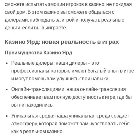
сможете испытать эмоции игроков в казино, не покидая
свой дом. В этом казино вы сможете общаться с
дилерами, наблюдать за игрой и получать реальные
деньги, если вы выиграете.
Казино Ярд: новая реальность в играх
Преимущества Казино Ярд
Реальные дилеры: наши дилеры – это
профессионалы, которые имеют богатый опыт в игре
и могут помочь вам улучшить свои навыки.
Онлайн-трансляциями: наша онлайн-трансляция
обеспечивает вам полную доступность к игре, где бы
вы ни находились.
Уникальная среда: наша уникальная среда создает
атмосферу, которая поможет вам чувствовать себя
как в реальном казино.