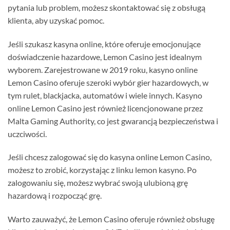
pytania lub problem, możesz skontaktować się z obsługą
klienta, aby uzyskać pomoc.
Jeśli szukasz kasyna online, które oferuje emocjonujące
doświadczenie hazardowe, Lemon Casino jest idealnym
wyborem. Zarejestrowane w 2019 roku, kasyno online
Lemon Casino oferuje szeroki wybór gier hazardowych, w
tym rulet, blackjacka, automatów i wiele innych. Kasyno
online Lemon Casino jest również licencjonowane przez
Malta Gaming Authority, co jest gwarancją bezpieczeństwa i
uczciwości.
Jeśli chcesz zalogować się do kasyna online Lemon Casino,
możesz to zrobić, korzystając z linku lemon kasyno. Po
zalogowaniu się, możesz wybrać swoją ulubioną grę
hazardową i rozpocząć grę.
Warto zauważyć, że Lemon Casino oferuje również obsługę