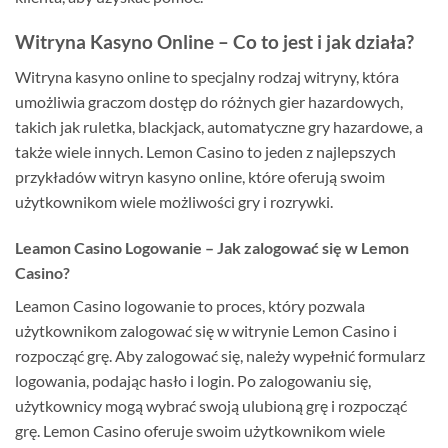
Witryna Kasyno Online – Co to jest i jak działa?
Witryna kasyno online to specjalny rodzaj witryny, która
umożliwia graczom dostęp do różnych gier hazardowych,
takich jak ruletka, blackjack, automatyczne gry hazardowe, a
także wiele innych. Lemon Casino to jeden z najlepszych
przykładów witryn kasyno online, które oferują swoim
użytkownikom wiele możliwości gry i rozrywki.
Leamon Casino Logowanie – Jak zalogować się w Lemon
Casino?
Leamon Casino logowanie to proces, który pozwala
użytkownikom zalogować się w witrynie Lemon Casino i
rozpocząć grę. Aby zalogować się, należy wypełnić formularz
logowania, podając hasło i login. Po zalogowaniu się,
użytkownicy mogą wybrać swoją ulubioną grę i rozpocząć
grę. Lemon Casino oferuje swoim użytkownikom wiele