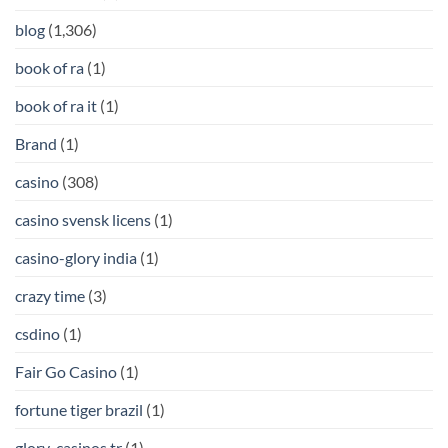
blog
(1,306)
book of ra
(1)
book of ra it
(1)
Brand
(1)
casino
(308)
casino svensk licens
(1)
casino-glory india
(1)
crazy time
(3)
csdino
(1)
Fair Go Casino
(1)
fortune tiger brazil
(1)
glory-casinos tr
(1)