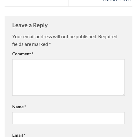
Leave a Reply
Your email address will not be published.
Required
fields are marked
*
Comment
*
Name
*
Email
*