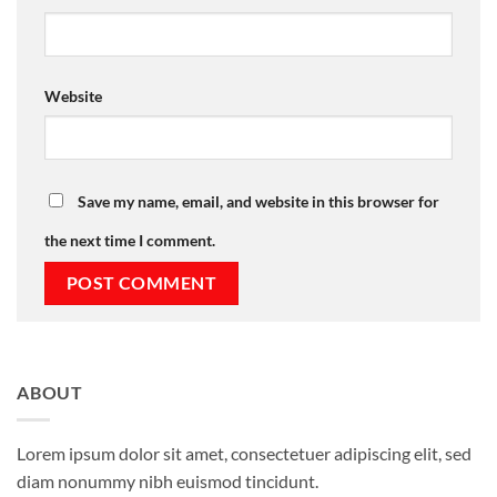
Website
Save my name, email, and website in this browser for
the next time I comment.
ABOUT
Lorem ipsum dolor sit amet, consectetuer adipiscing elit, sed
diam nonummy nibh euismod tincidunt.