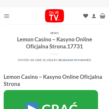
Skip
to
content
NEWS
Lemon Casino – Kasyno Online
Oficjalna Strona.17731
POSTED ON
JUNE 18, 2026
BY
ABUBAKAR MUHAMMED
Lemon Casino – Kasyno Online Oficjalna
Strona