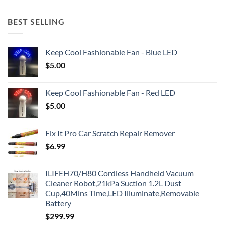
BEST SELLING
Keep Cool Fashionable Fan - Blue LED
$
5.00
Keep Cool Fashionable Fan - Red LED
$
5.00
Fix It Pro Car Scratch Repair Remover
$
6.99
ILIFEH70/H80 Cordless Handheld Vacuum
Cleaner Robot,21kPa Suction 1.2L Dust
Cup,40Mins Time,LED Illuminate,Removable
Battery
$
299.99