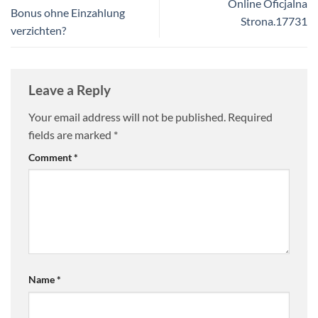
Online Oficjalna
Bonus ohne Einzahlung
Strona.17731
verzichten?
Leave a Reply
Your email address will not be published.
Required
fields are marked
*
Comment
*
Name
*