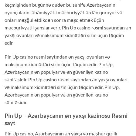
keçmişindən bugünnə qədər, bu səhifə Azərbaycanın
oyunçularını əhəmiyyətli məcburiyyətlərdən qoruyur və
onları məşğul etdikdən sonra məşq etmək üçün
məcburiyyətli şanslar verir. Pin Up casino rəsmi saytından ən
yaxşı oyunları və maksimum xidmətləri sizin üçün təqdim
edir.
Pin Up casino rəsmi saytından ən yaxşı oyunları və
maksimum xidmətləri sizin üçün təqdim edir. Pin Up,
Azərbaycanın ən populyar və ən güvenilən kazino
səhifəsidir. Pin Up casino rəsmi saytından ən yaxşı oyunları
və maksimum xidmətləri sizin üçün təqdim edir. Pin Up,
Azərbaycanın ən populyar və ən güvenilən kazino
səhifəsidir.
Pin Up – Azərbaycanın ən yaxşı kazinosu Rəsmi
sayt
Pin Up casino, Azərbaycanın ən yaxşı və məşhur qızıllı