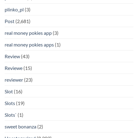
plinko_pl
(3)
Post
(2,681)
real money pokies app
(3)
real money pokies apps
(1)
Review
(43)
Reviewe
(15)
reviewer
(23)
Slot
(16)
Slots
(19)
Slots`
(1)
sweet bonanza
(2)