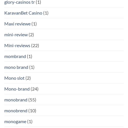
glory-casinos tr
(1)
KaravanBet Casino
(1)
Maxi reviewe
(1)
mini-review
(2)
Mini-reviews
(22)
mombrand
(1)
mono brand
(1)
Mono slot
(2)
Mono-brand
(24)
monobrand
(55)
monobrend
(10)
monogame
(1)