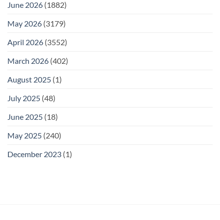
June 2026
(1882)
May 2026
(3179)
April 2026
(3552)
March 2026
(402)
August 2025
(1)
July 2025
(48)
June 2025
(18)
May 2025
(240)
December 2023
(1)