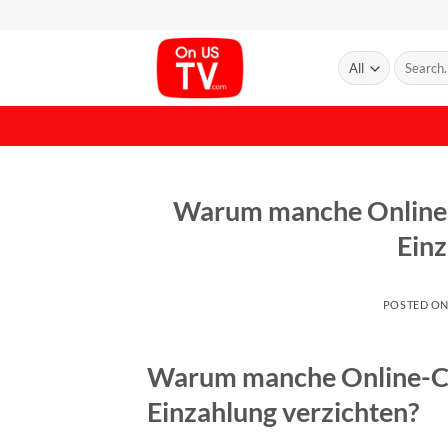
Skip
to
content
Search
for:
Warum manche Online-
Einz
POSTED O
Warum manche Online-Ca
Einzahlung verzichten?