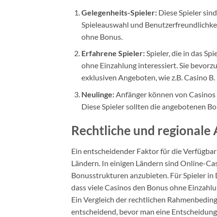
Gelegenheits-Spieler:
Diese Spieler sin
Spieleauswahl und Benutzerfreundlichkeit
ohne Bonus.
Erfahrene Spieler:
Spieler, die in das Sp
ohne Einzahlung interessiert. Sie bevor
exklusiven Angeboten, wie z.B. Casino B.
Neulinge:
Anfänger können von Casinos 
Diese Spieler sollten die angebotenen Bo
Rechtliche und regionale
Ein entscheidender Faktor für die Verfügbark
Ländern. In einigen Ländern sind Online-Ca
Bonusstrukturen anzubieten. Für Spieler in 
dass viele Casinos den Bonus ohne Einzahlu
Ein Vergleich der rechtlichen Rahmenbedin
entscheidend, bevor man eine Entscheidung t