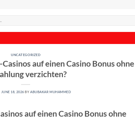
UNCATEGORIZED
Casinos auf einen Casino Bonus ohne
ahlung verzichten?
N
JUNE 18, 2026
BY
ABUBAKAR MUHAMMED
sinos auf einen Casino Bonus ohne