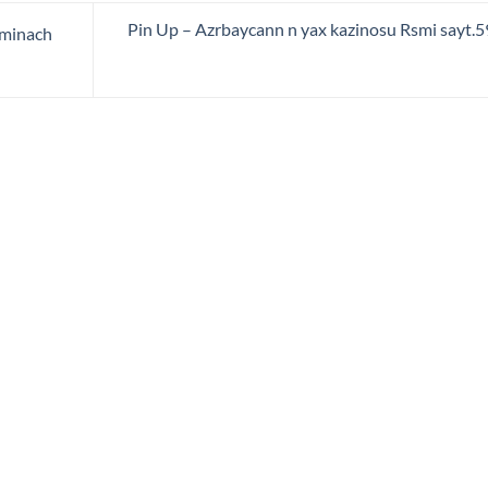
Pin Up – Azrbaycann n yax kazinosu Rsmi sayt.
aminach