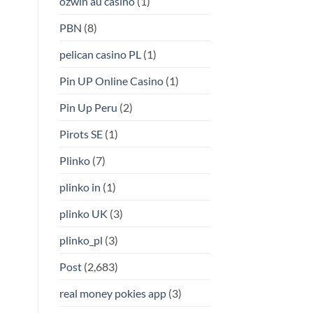
ozwin au casino
(1)
PBN
(8)
pelican casino PL
(1)
Pin UP Online Casino
(1)
Pin Up Peru
(2)
Pirots SE
(1)
Plinko
(7)
plinko in
(1)
plinko UK
(3)
plinko_pl
(3)
Post
(2,683)
real money pokies app
(3)