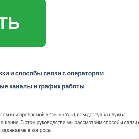
ТЬ
жки и способы связи с оператором
ые каналы и график работы
сом или проблемой в Casino Yard, вам доступна служба
решение. В этом руководстве мы рассмотрим способы связи 
то задаваемые вопросы.