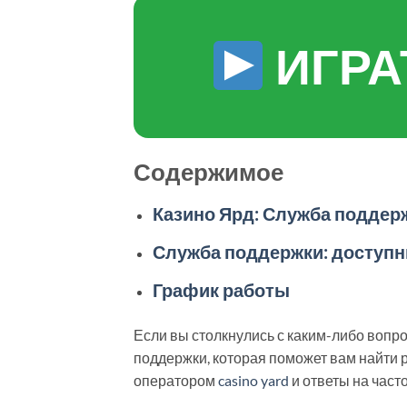
ИГРА
Содержимое
Казино Ярд: Служба поддер
Служба поддержки: доступн
График работы
Если вы столкнулись с каким-либо вопро
поддержки, которая поможет вам найти 
оператором
casino yard
и ответы на час