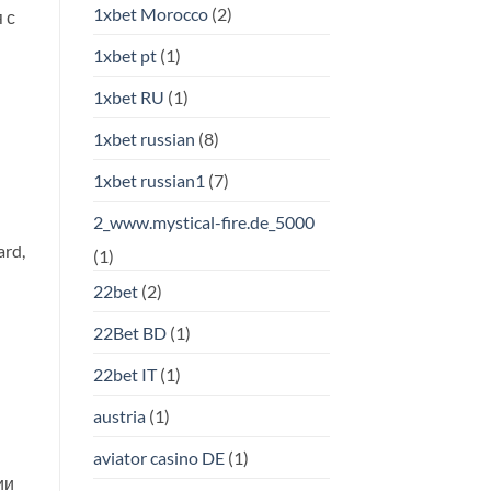
1xbet Morocco
(2)
 с
1xbet pt
(1)
1xbet RU
(1)
1xbet russian
(8)
1xbet russian1
(7)
2_www.mystical-fire.de_5000
rd,
(1)
22bet
(2)
22Bet BD
(1)
22bet IT
(1)
austria
(1)
aviator casino DE
(1)
ии