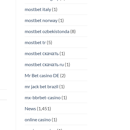
mostbet italy
(1)
mostbet norway
(1)
mostbet ozbekistonda
(8)
mostbet tr
(5)
mostbet скачать
(1)
mostbet скачать ru
(1)
Mr Bet casino DE
(2)
mr jack bet brazil
(1)
mx-bbrbet-casino
(1)
News
(1,451)
online casino
(1)