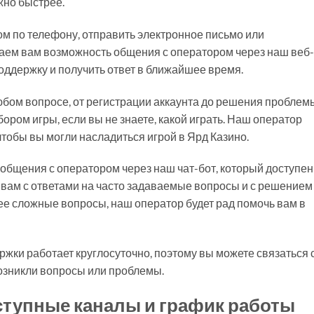
жно быстрее.
м по телефону, отправить электронное письмо или
гаем вам возможность общения с оператором через наш веб-
поддержку и получить ответ в ближайшее время.
юбом вопросе, от регистрации аккаунта до решения проблем
ором игры, если вы не знаете, какой играть. Наш оператор
чтобы вы могли насладиться игрой в Ярд Казино.
общения с оператором через наш чат-бот, который доступен
 вам с ответами на часто задаваемые вопросы и с решением
лее сложные вопросы, наш оператор будет рад помочь вам в
жки работает круглосуточно, поэтому вы можете связаться 
возникли вопросы или проблемы.
ступные каналы и график работы