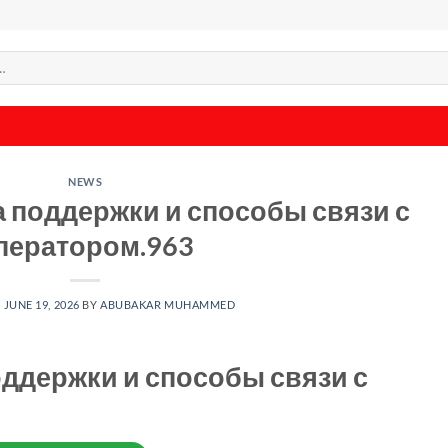
NEWS
ба поддержки и способы связи с
ператором.963
N
JUNE 19, 2026
BY
ABUBAKAR MUHAMMED
поддержки и способы связи с