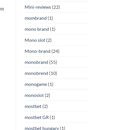
Mini-reviews
(22)
их
mombrand
(1)
mono brand
(1)
Mono slot
(2)
Mono-brand
(24)
monobrand
(55)
monobrend
(10)
monogame
(1)
monoslot
(2)
mostbet
(2)
mostbet GR
(1)
mostbet hungary
(1)