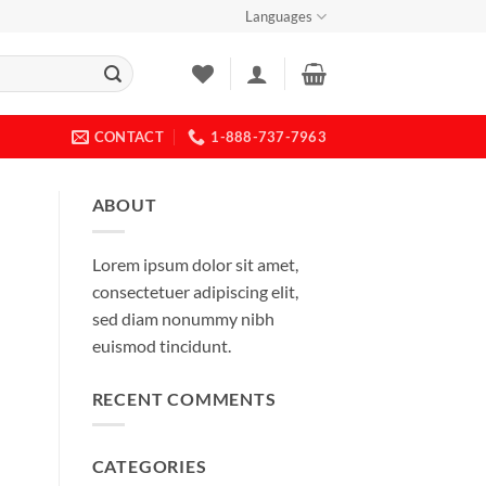
Languages
CONTACT
1-888-737-7963
ABOUT
Lorem ipsum dolor sit amet,
consectetuer adipiscing elit,
sed diam nonummy nibh
euismod tincidunt.
RECENT COMMENTS
CATEGORIES