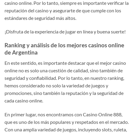
casino online. Por lo tanto, siempre es importante verificar la
reputación del casino y asegurarte de que cumple con los
estándares de seguridad más altos.
¡Disfruta de la experiencia de jugar en línea y buena suerte!
Ranking y análisis de los mejores casinos online
de Argentina
En este sentido, es importante destacar que el mejor casino
online no es solo una cuestión de calidad, sino también de
seguridad y confiabilidad. Por lo tanto, en nuestro ranking,
hemos considerado no solo la variedad de juegos y
promociones, sino también la reputación y la seguridad de
cada casino online.
En primer lugar, nos encontramos con Casino Online 888,
que es uno de los más populares y respetados en el mercado.
Con una amplia variedad de juegos, incluyendo slots, ruleta,