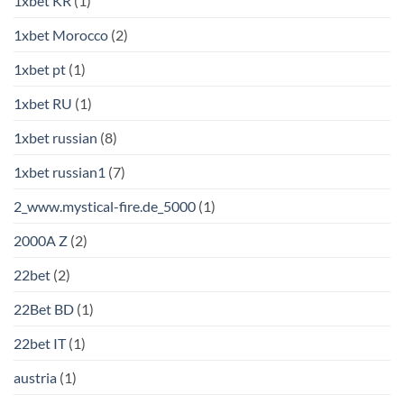
1xbet KR
(1)
1xbet Morocco
(2)
1xbet pt
(1)
1xbet RU
(1)
1xbet russian
(8)
1xbet russian1
(7)
2_www.mystical-fire.de_5000
(1)
2000A Z
(2)
22bet
(2)
22Bet BD
(1)
22bet IT
(1)
austria
(1)