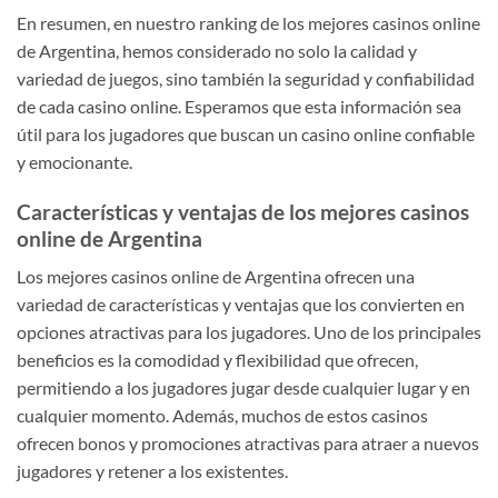
En resumen, en nuestro ranking de los mejores casinos online
de Argentina, hemos considerado no solo la calidad y
variedad de juegos, sino también la seguridad y confiabilidad
de cada casino online. Esperamos que esta información sea
útil para los jugadores que buscan un casino online confiable
y emocionante.
Características y ventajas de los mejores casinos
online de Argentina
Los mejores casinos online de Argentina ofrecen una
variedad de características y ventajas que los convierten en
opciones atractivas para los jugadores. Uno de los principales
beneficios es la comodidad y flexibilidad que ofrecen,
permitiendo a los jugadores jugar desde cualquier lugar y en
cualquier momento. Además, muchos de estos casinos
ofrecen bonos y promociones atractivas para atraer a nuevos
jugadores y retener a los existentes.