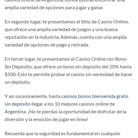
amplia variedad de opciones para jugar y ganar.
En segundo lugar, te presentamos el Sitio de Casino Online,
que ofrece una amplia variedad de juegos y una buena
reputación en la industria. Además, cuenta con una amplia
variedad de opciones de pago y retirada.
En tercer lugar, te presentamos el Casino Online con Bono
Sin Depósito, que ofrece un bono sin depósito del 20% hasta
$500. Esto te permite probar el casino sin necesidad de hacer
un depósito.
Y así sucesivamente, hasta
casinos bonos bienvenida gratis
sin depósito
llegar a los 10 mejores casinos online de
Argentina. ¡No te pierdas la oportunidad de disfrutar de la
diversión y la emoción de jugar en línea!
Recuerda que la seguridad es fundamental en cualquier