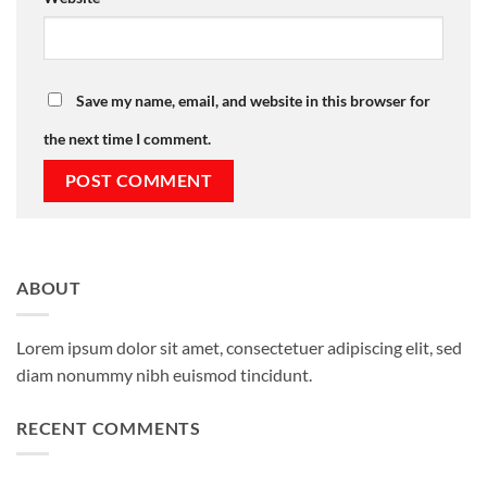
Save my name, email, and website in this browser for
the next time I comment.
ABOUT
Lorem ipsum dolor sit amet, consectetuer adipiscing elit, sed
diam nonummy nibh euismod tincidunt.
RECENT COMMENTS