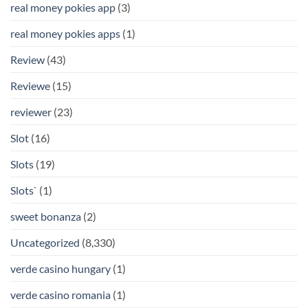
real money pokies app
(3)
real money pokies apps
(1)
Review
(43)
Reviewe
(15)
reviewer
(23)
Slot
(16)
Slots
(19)
Slots`
(1)
sweet bonanza
(2)
Uncategorized
(8,330)
verde casino hungary
(1)
verde casino romania
(1)