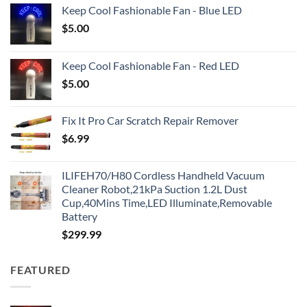
Keep Cool Fashionable Fan - Blue LED
$
5.00
Keep Cool Fashionable Fan - Red LED
$
5.00
Fix It Pro Car Scratch Repair Remover
$
6.99
ILIFEH70/H80 Cordless Handheld Vacuum
Cleaner Robot,21kPa Suction 1.2L Dust
Cup,40Mins Time,LED Illuminate,Removable
Battery
$
299.99
FEATURED