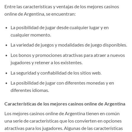
Entre las características y ventajas de los mejores casinos
online de Argentina, se encuentran:
La posibilidad de jugar desde cualquier lugar y en
cualquier momento.
La variedad de juegos y modalidades de juego disponibles.
Los bonos y promociones atractivas para atraer a nuevos
jugadores y retener a los existentes.
La seguridad y confiabilidad de los sitios web.
La posibilidad de jugar con diferentes monedas y en
diferentes idiomas.
Características de los mejores casinos online de Argentina
Los mejores casinos online de Argentina tienen en común
una serie de características que los convierten en opciones
atractivas para los jugadores. Algunas de las características